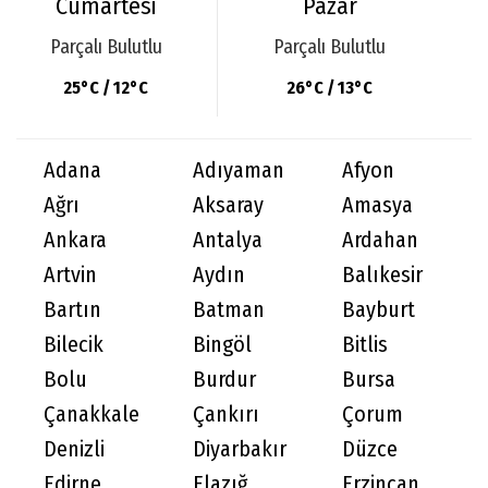
Cumartesi
Pazar
Parçalı Bulutlu
Parçalı Bulutlu
25°C / 12°C
26°C / 13°C
Adana
Adıyaman
Afyon
Ağrı
Aksaray
Amasya
Ankara
Antalya
Ardahan
Artvin
Aydın
Balıkesir
Bartın
Batman
Bayburt
Bilecik
Bingöl
Bitlis
Bolu
Burdur
Bursa
Çanakkale
Çankırı
Çorum
Denizli
Diyarbakır
Düzce
Edirne
Elazığ
Erzincan