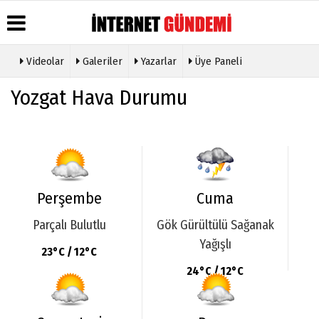
Videolar
Galeriler
Yazarlar
Üye Paneli
Üye Paneli
Hava
Köşe
Künye
Yozgat Hava Durumu
Durumu
Yazarları
Haber
İletişim
Arşivi
Gazete
Video
Çerez
Manşetleri
Galeri
Gazete
Politikası
Arşivi
Anketler
Foto
Gizlilik
Galeri
Günün
Biyografiler
İlkeleri
Haberleri
Etkinlikler
Perşembe
Cuma
Parçalı Bulutlu
Gök Gürültülü Sağanak
Yağışlı
23°C / 12°C
24°C / 12°C