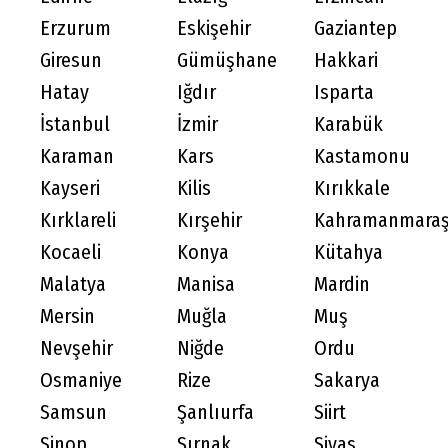
Erzurum
Eskişehir
Gaziantep
Giresun
Gümüşhane
Hakkari
Hatay
Iğdır
Isparta
İstanbul
İzmir
Karabük
Karaman
Kars
Kastamonu
Kayseri
Kilis
Kırıkkale
Kırklareli
Kırşehir
Kahramanmara
Kocaeli
Konya
Kütahya
Malatya
Manisa
Mardin
Mersin
Muğla
Muş
Nevşehir
Niğde
Ordu
Osmaniye
Rize
Sakarya
Samsun
Şanlıurfa
Siirt
Sinop
Şırnak
Sivas