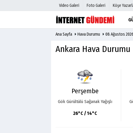
Video Galeri
Foto Galeri
Köşe Yazarl
G
Ana Sayfa
Hava Durumu
08 Ağustos 202
Üye Paneli
Hava Duru
Haber Arşivi
Gazete Man
Ankara Hava Durumu
Gazete Arşivi
Anketler
Günün Haberleri
Biyografile
Perşembe
Gök Gürültülü Sağanak Yağışlı
G
26°C / 14°C