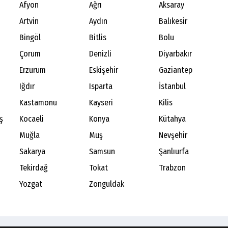
Afyon
Ağrı
Aksaray
Artvin
Aydın
Balıkesir
Bingöl
Bitlis
Bolu
Çorum
Denizli
Diyarbakır
Erzurum
Eskişehir
Gaziantep
Iğdır
Isparta
İstanbul
Kastamonu
Kayseri
Kilis
ş
Kocaeli
Konya
Kütahya
Muğla
Muş
Nevşehir
Sakarya
Samsun
Şanlıurfa
Tekirdağ
Tokat
Trabzon
Yozgat
Zonguldak