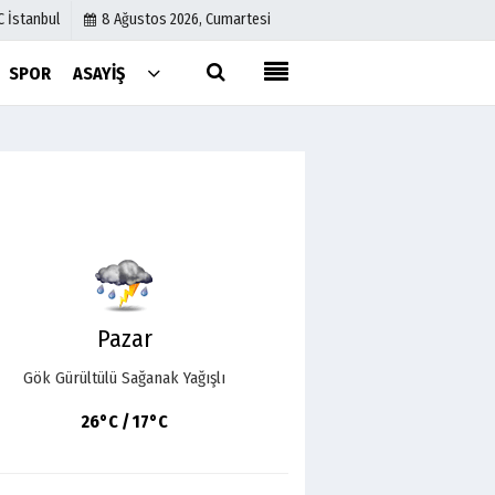
C İstanbul
8 Ağustos 2026, Cumartesi
SPOR
ASAYIŞ
Künye
İletişim
Çerez Politikası
Gizlilik İlkeleri
Pazar
Gök Gürültülü Sağanak Yağışlı
26°C / 17°C