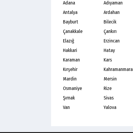
Adana
Adıyaman
Antalya
Ardahan
Bayburt
Bilecik
Çanakkale
Çankırı
Elazığ
Erzincan
Hakkari
Hatay
Karaman
Kars
Kırşehir
Kahramanmara
Mardin
Mersin
Osmaniye
Rize
Şırnak
Sivas
Van
Yalova