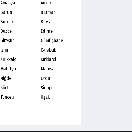
Amasya
Ankara
Bartın
Batman
Burdur
Bursa
Düzce
Edirne
Giresun
Gümüşhane
İzmir
Karabük
Kırıkkale
Kırklareli
Malatya
Manisa
Niğde
Ordu
Siirt
Sinop
Tunceli
Uşak