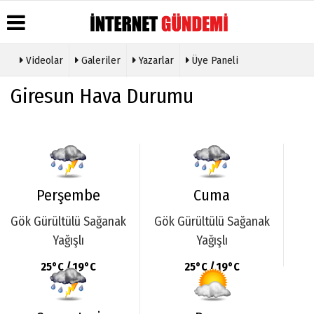
Videolar
Galeriler
Yazarlar
Üye Paneli
Üye Paneli
Hava
Köşe
Künye
Giresun Hava Durumu
Durumu
Yazarları
Haber
İletişim
Arşivi
Gazete
Video
Çerez
Manşetleri
Galeri
Gazete
Politikası
Arşivi
Anketler
Foto
Gizlilik
Galeri
Günün
Biyografiler
İlkeleri
Haberleri
Etkinlikler
Perşembe
Cuma
Gök Gürültülü Sağanak
Gök Gürültülü Sağanak
Yağışlı
Yağışlı
25°C / 19°C
25°C / 19°C