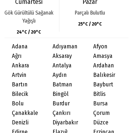
Cumartesi
Pazar
Gök Gürültülü Sağanak
Parçalı Bulutlu
Yağışlı
25°C / 20°C
24°C / 20°C
Adana
Adıyaman
Afyon
Ağrı
Aksaray
Amasya
Ankara
Antalya
Ardahan
Artvin
Aydın
Balıkesir
Bartın
Batman
Bayburt
Bilecik
Bingöl
Bitlis
Bolu
Burdur
Bursa
Çanakkale
Çankırı
Çorum
Denizli
Diyarbakır
Düzce
Edirne
Elazığ
Erzincan