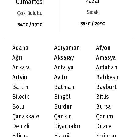
Pazar
Cumartesi
Sıcak
Çok Bulutlu
35°C / 20°C
34°C / 19°C
Adana
Adıyaman
Afyon
Ağrı
Aksaray
Amasya
Ankara
Antalya
Ardahan
Artvin
Aydın
Balıkesir
Bartın
Batman
Bayburt
Bilecik
Bingöl
Bitlis
Bolu
Burdur
Bursa
Çanakkale
Çankırı
Çorum
Denizli
Diyarbakır
Düzce
Edirne
Elazığ
Erzincan