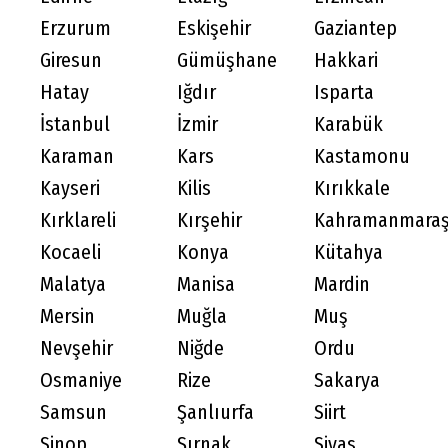
Erzurum
Eskişehir
Gaziantep
Giresun
Gümüşhane
Hakkari
Hatay
Iğdır
Isparta
İstanbul
İzmir
Karabük
Karaman
Kars
Kastamonu
Kayseri
Kilis
Kırıkkale
Kırklareli
Kırşehir
Kahramanmara
Kocaeli
Konya
Kütahya
Malatya
Manisa
Mardin
Mersin
Muğla
Muş
Nevşehir
Niğde
Ordu
Osmaniye
Rize
Sakarya
Samsun
Şanlıurfa
Siirt
Sinop
Şırnak
Sivas