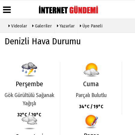
Videolar
Galeriler
Yazarlar
Üye Paneli
Üye Paneli
Hava
Köşe
Künye
Denizli Hava Durumu
Durumu
Yazarları
Haber
İletişim
Arşivi
Gazete
Video
Çerez
Manşetleri
Galeri
Gazete
Politikası
Arşivi
Anketler
Foto
Gizlilik
Galeri
Günün
Biyografiler
İlkeleri
Haberleri
Etkinlikler
Perşembe
Cuma
Gök Gürültülü Sağanak
Parçalı Bulutlu
Yağışlı
34°C / 19°C
32°C / 20°C