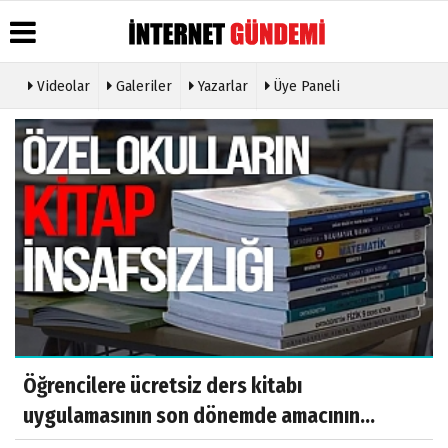
Videolar
Galeriler
Yazarlar
Üye Paneli
Üye Paneli
Hava
Köşe
Künye
Durumu
Yazarları
Haber
İletişim
Arşivi
Gazete
Video
Çerez
Manşetleri
Galeri
Gazete
Politikası
Arşivi
Anketler
Foto
Gizlilik
Galeri
Günün
Biyografiler
İlkeleri
Haberleri
Etkinlikler
Öğrencilere ücretsiz ders kitabı
uygulamasının son dönemde amacının...