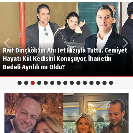
Ahbap Dosyasında Deprem Üstüne Deprem!
Uğur Dündar, Mahsun Kırmızıgül, Gülben
Ergen, Hayko Cepkin...