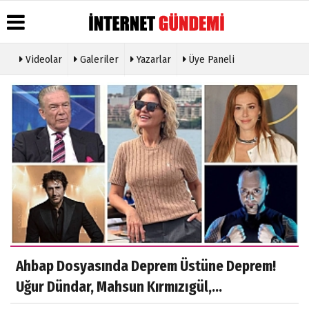
Videolar
Galeriler
Yazarlar
Üye Paneli
Üye Paneli
Hava
Köşe
Künye
Durumu
Yazarları
Haber
İletişim
Arşivi
Gazete
Video
Çerez
Manşetleri
Galeri
Gazete
Politikası
Arşivi
Anketler
Foto
Gizlilik
Galeri
Günün
Biyografiler
İlkeleri
Haberleri
Etkinlikler
Ahbap Dosyasında Deprem Üstüne Deprem!
Uğur Dündar, Mahsun Kırmızıgül,...