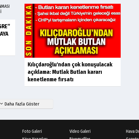
GRE”
MAYA
Kılıçdaroğlu'ndan çok konuşulacak
açıklama: Mutlak Butlan kararı
kenetlenme fırsatı
Daha Fazla Göster
Foto Galeri
Video Galeri
Hava D