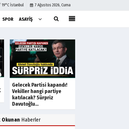
/ 19°C İstanbul
7 Ağustos 2026, Cuma
SPOR
ASAYIŞ
Künye
İletişim
Çerez Politikası
Gizlilik İlkeleri
CHP MYK’da ‘truva at
Gelecek Partisi kapandı!
kararı
K
Vekiller hangi partiye
katılacak? Sürpriz
Davutoğlu...
k Okunan
Haberler