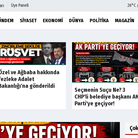
Üye Paneli
26°C 
arı
ÜNDEM
SIYASET
EKONOMI
DÜNYA
POLITIKA
MAGAZIN
mu
Köşe Yazarları
şetleri
Video Galeri
Foto Galeri
r
Etkinlikler
Özel ve Ağbaba hakkında
fezleke Adalet
Bakanlığı'na gönderildi
Seçmenin Suçu Ne? 3
CHP'li belediye başkanı A
Parti'ye geçiyor!
Ço