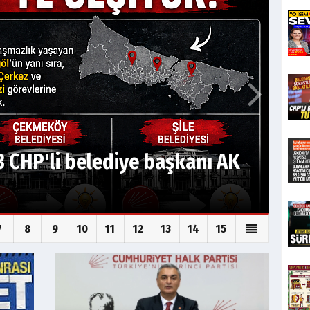
 CHP'li belediye başkanı AK
7
8
9
10
11
12
13
14
15