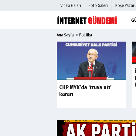
Video Galeri
Foto Galeri
Köşe Yazarl
G
Ana Sayfa
Politika
Üye Paneli
Hava Duru
Haber Arşivi
Gazete Man
Gazete Arşivi
Anketler
Günün Haberleri
Biyografile
CHP MYK’da ‘truva atı’
k Partisi kapandı!
kararı
er hangi partiye
cak? Sürpriz
ğlu...