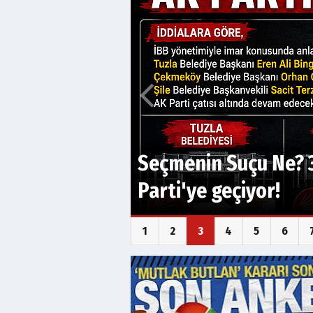
Seçmenin Suçu Ne? 3
Parti'ye geçiyor!
1
2
3
4
5
6