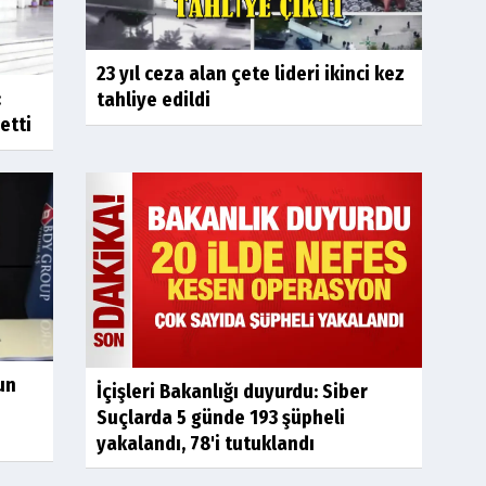
23 yıl ceza alan çete lideri ikinci kez
:
tahliye edildi
 etti
un
İçişleri Bakanlığı duyurdu: Siber
Suçlarda 5 günde 193 şüpheli
yakalandı, 78'i tutuklandı