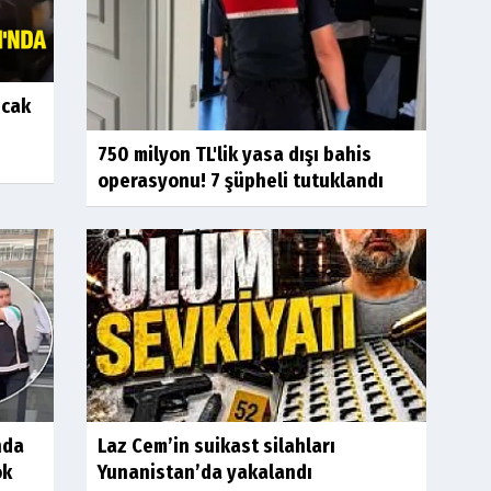
ıcak
750 milyon TL'lik yasa dışı bahis
operasyonu! 7 şüpheli tutuklandı
nda
Laz Cem’in suikast silahları
ok
Yunanistan’da yakalandı