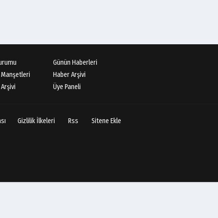
urumu
Günün Haberleri
 Manşetleri
Haber Arşivi
Arşivi
Üye Paneli
ası
Gizlilik İlkeleri
Rss
Sitene Ekle