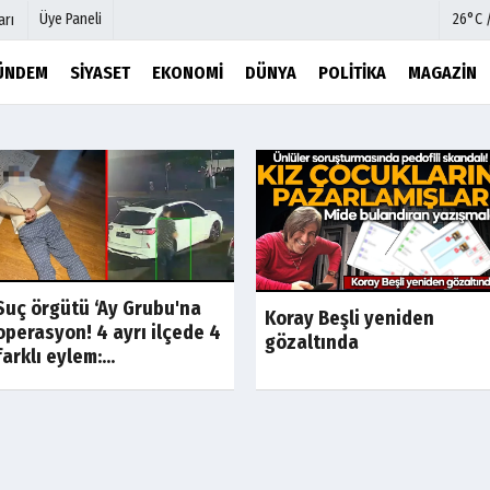
Üye Paneli
26°C 
arı
ÜNDEM
SIYASET
EKONOMI
DÜNYA
POLITIKA
MAGAZIN
mu
Köşe Yazarları
şetleri
Video Galeri
Foto Galeri
r
Etkinlikler
Suç örgütü ‘Ay Grubu'na
Koray Beşli yeniden
operasyon! 4 ayrı ilçede 4
gözaltında
farklı eylem:...