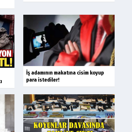
İş adamının makatına cisim koyup
para istediler!
ı