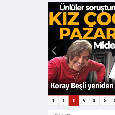
Veli Ağbaba’nın ağa
alındı
1
2
3
4
5
6