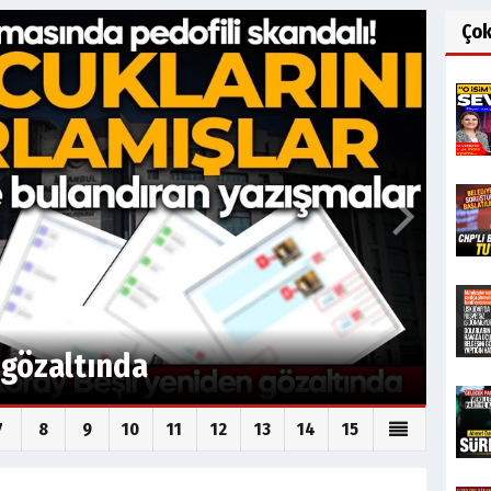
Ço
beyi Hür Ağbaba gözaltına
7
8
9
10
11
12
13
14
15