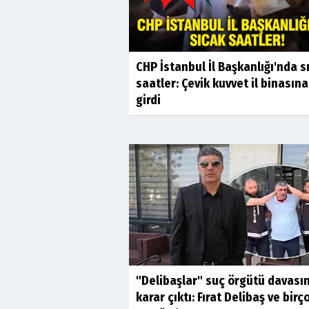
CHP İstanbul İl Başkanlığı'nda s
saatler: Çevik kuvvet il binasına
girdi
"Delibaşlar" suç örgütü davası
karar çıktı: Fırat Delibaş ve birç