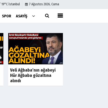
/ 19°C İstanbul
7 Ağustos 2026, Cuma
SPOR
ASAYIŞ
Künye
İletişim
Çerez Politikası
Gizlilik İlkeleri
Veli Ağbaba’nın ağabeyi
Hür Ağbaba gözaltına
alındı
İzmir'de iş insanı A
Kurtuluş cinayetinin 
ismi S.K'nın...