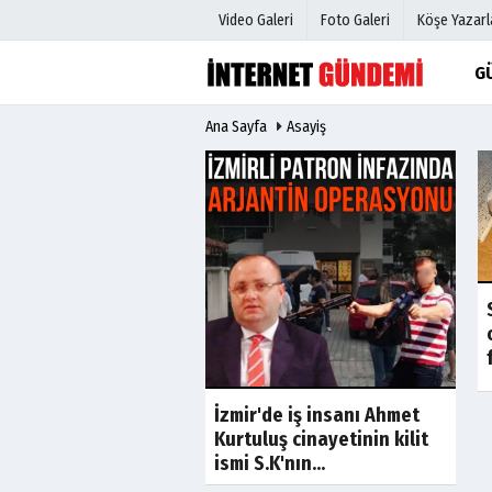
Video Galeri
Foto Galeri
Köşe Yazarl
G
Ana Sayfa
Asayiş
Üye Paneli
Hava Duru
Haber Arşivi
Gazete Man
Gazete Arşivi
Anketler
Günün Haberleri
Biyografile
ğbaba’nın ağabeyi
baba gözaltına
İzmir'de iş insanı Ahmet
Kurtuluş cinayetinin kilit
ismi S.K'nın...