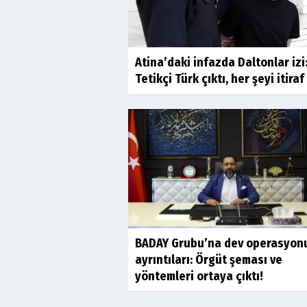
Atina’daki infazda Daltonlar izi
Tetikçi Türk çıktı, her şeyi itiraf
BADAY Grubu’na dev operasyon
ayrıntıları: Örgüt şeması ve
yöntemleri ortaya çıktı!