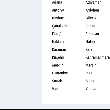
Adana
Adıyaman
Antalya
Ardahan
Bayburt
Bilecik
Çanakkale
Çankırı
Elazığ
Erzincan
Hakkari
Hatay
Karaman
Kars
Kırşehir
Kahramanmara
Mardin
Mersin
Osmaniye
Rize
Şırnak
Sivas
Van
Yalova