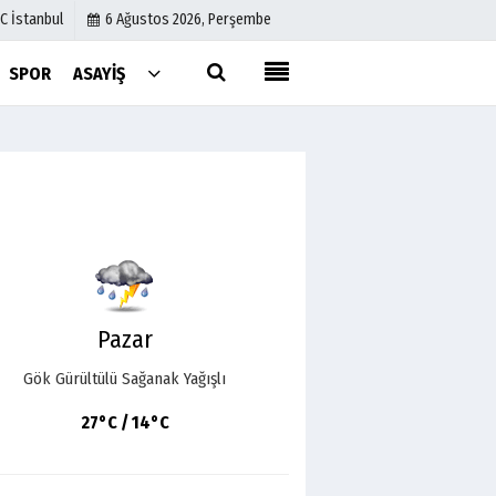
C İstanbul
6 Ağustos 2026, Perşembe
SPOR
ASAYIŞ
Künye
İletişim
Çerez Politikası
Gizlilik İlkeleri
Pazar
Gök Gürültülü Sağanak Yağışlı
27°C / 14°C