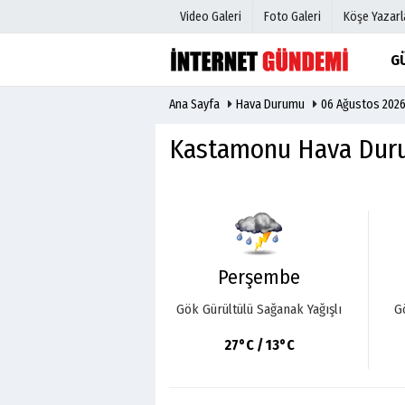
Video Galeri
Foto Galeri
Köşe Yazarl
G
Ana Sayfa
Hava Durumu
06 Ağustos 202
Üye Paneli
Hava Duru
Haber Arşivi
Gazete Man
Kastamonu Hava Du
Gazete Arşivi
Anketler
Günün Haberleri
Biyografile
Perşembe
Gök Gürültülü Sağanak Yağışlı
G
27°C / 13°C