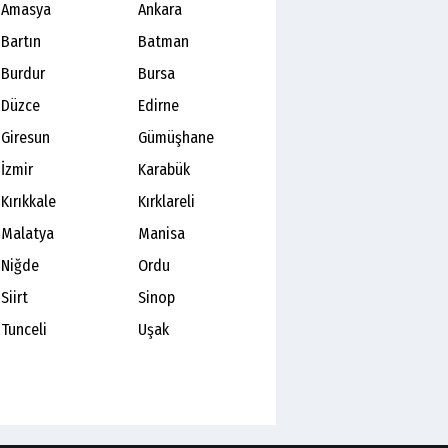
Amasya
Ankara
Bartın
Batman
Burdur
Bursa
Düzce
Edirne
Giresun
Gümüşhane
İzmir
Karabük
Kırıkkale
Kırklareli
Malatya
Manisa
Niğde
Ordu
Siirt
Sinop
Tunceli
Uşak