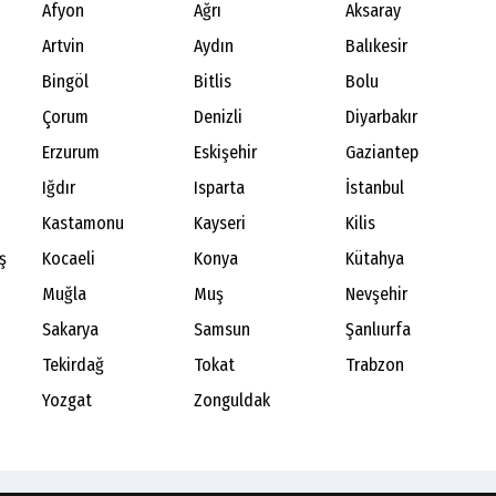
Afyon
Ağrı
Aksaray
Artvin
Aydın
Balıkesir
Bingöl
Bitlis
Bolu
Çorum
Denizli
Diyarbakır
Erzurum
Eskişehir
Gaziantep
Iğdır
Isparta
İstanbul
Kastamonu
Kayseri
Kilis
ş
Kocaeli
Konya
Kütahya
Muğla
Muş
Nevşehir
Sakarya
Samsun
Şanlıurfa
Tekirdağ
Tokat
Trabzon
Yozgat
Zonguldak