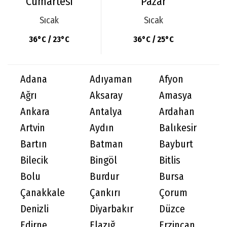
Cumartesi
Pazar
Sıcak
Sıcak
36°C / 23°C
36°C / 25°C
Adana
Adıyaman
Afyon
Ağrı
Aksaray
Amasya
Ankara
Antalya
Ardahan
Artvin
Aydın
Balıkesir
Bartın
Batman
Bayburt
Bilecik
Bingöl
Bitlis
Bolu
Burdur
Bursa
Çanakkale
Çankırı
Çorum
Denizli
Diyarbakır
Düzce
Edirne
Elazığ
Erzincan