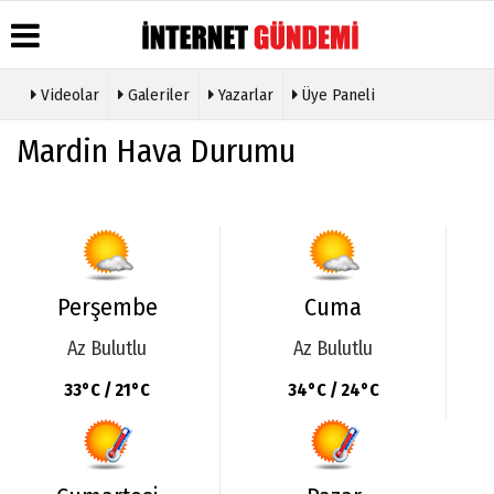
Videolar
Galeriler
Yazarlar
Üye Paneli
Üye Paneli
Hava
Köşe
Künye
Mardin Hava Durumu
Durumu
Yazarları
Haber
İletişim
Arşivi
Gazete
Video
Çerez
Manşetleri
Galeri
Gazete
Politikası
Arşivi
Anketler
Foto
Gizlilik
Galeri
Günün
Biyografiler
İlkeleri
Haberleri
Etkinlikler
Perşembe
Cuma
Az Bulutlu
Az Bulutlu
33°C / 21°C
34°C / 24°C