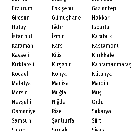
Erzurum
Eskişehir
Gaziantep
Giresun
Gümüşhane
Hakkari
Hatay
Iğdır
Isparta
İstanbul
İzmir
Karabük
Karaman
Kars
Kastamonu
Kayseri
Kilis
Kırıkkale
Kırklareli
Kırşehir
Kahramanmara
Kocaeli
Konya
Kütahya
Malatya
Manisa
Mardin
Mersin
Muğla
Muş
Nevşehir
Niğde
Ordu
Osmaniye
Rize
Sakarya
Samsun
Şanlıurfa
Siirt
Sinop
Şırnak
Sivas