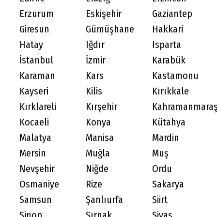
Erzurum
Eskişehir
Gaziantep
Giresun
Gümüşhane
Hakkari
Hatay
Iğdır
Isparta
İstanbul
İzmir
Karabük
Karaman
Kars
Kastamonu
Kayseri
Kilis
Kırıkkale
Kırklareli
Kırşehir
Kahramanmara
Kocaeli
Konya
Kütahya
Malatya
Manisa
Mardin
Mersin
Muğla
Muş
Nevşehir
Niğde
Ordu
Osmaniye
Rize
Sakarya
Samsun
Şanlıurfa
Siirt
Sinop
Şırnak
Sivas