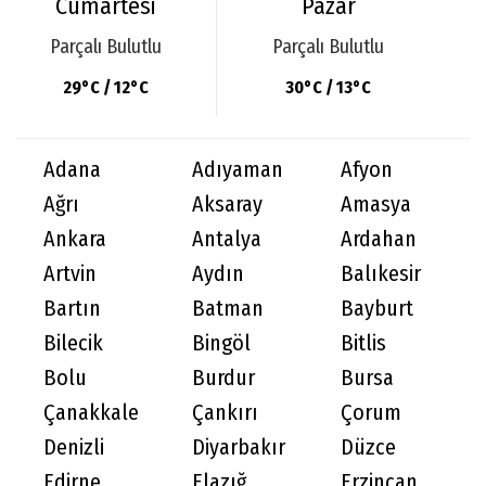
Cumartesi
Pazar
Parçalı Bulutlu
Parçalı Bulutlu
29°C / 12°C
30°C / 13°C
Adana
Adıyaman
Afyon
Ağrı
Aksaray
Amasya
Ankara
Antalya
Ardahan
Artvin
Aydın
Balıkesir
Bartın
Batman
Bayburt
Bilecik
Bingöl
Bitlis
Bolu
Burdur
Bursa
Çanakkale
Çankırı
Çorum
Denizli
Diyarbakır
Düzce
Edirne
Elazığ
Erzincan