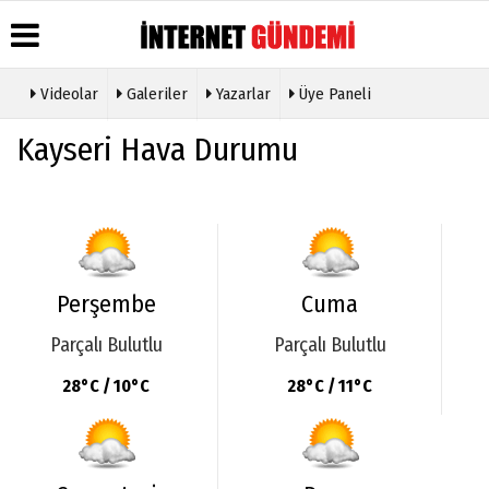
Videolar
Galeriler
Yazarlar
Üye Paneli
Üye Paneli
Hava
Köşe
Künye
Kayseri Hava Durumu
Durumu
Yazarları
Haber
İletişim
Arşivi
Gazete
Video
Çerez
Manşetleri
Galeri
Gazete
Politikası
Arşivi
Anketler
Foto
Gizlilik
Galeri
Günün
Biyografiler
İlkeleri
Haberleri
Etkinlikler
Perşembe
Cuma
Parçalı Bulutlu
Parçalı Bulutlu
28°C / 10°C
28°C / 11°C