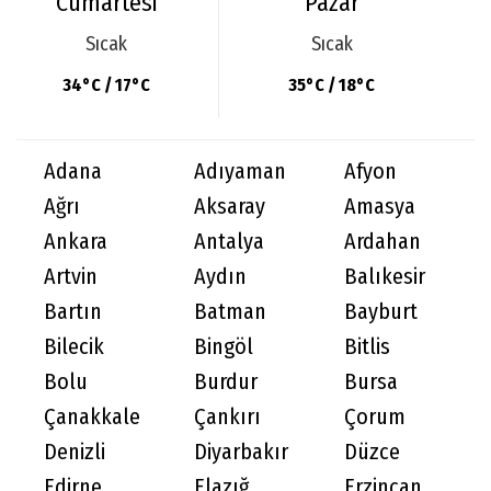
Cumartesi
Pazar
Sıcak
Sıcak
34°C / 17°C
35°C / 18°C
Adana
Adıyaman
Afyon
Ağrı
Aksaray
Amasya
Ankara
Antalya
Ardahan
Artvin
Aydın
Balıkesir
Bartın
Batman
Bayburt
Bilecik
Bingöl
Bitlis
Bolu
Burdur
Bursa
Çanakkale
Çankırı
Çorum
Denizli
Diyarbakır
Düzce
Edirne
Elazığ
Erzincan