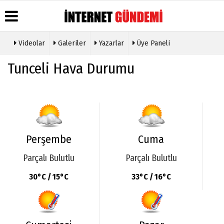
Videolar
Galeriler
Yazarlar
Üye Paneli
Üye Paneli
Hava
Köşe
Künye
Tunceli Hava Durumu
Durumu
Yazarları
Haber
İletişim
Arşivi
Gazete
Video
Çerez
Manşetleri
Galeri
Gazete
Politikası
Arşivi
Anketler
Foto
Gizlilik
Galeri
Günün
Biyografiler
İlkeleri
Haberleri
Etkinlikler
Perşembe
Cuma
Parçalı Bulutlu
Parçalı Bulutlu
30°C / 15°C
33°C / 16°C