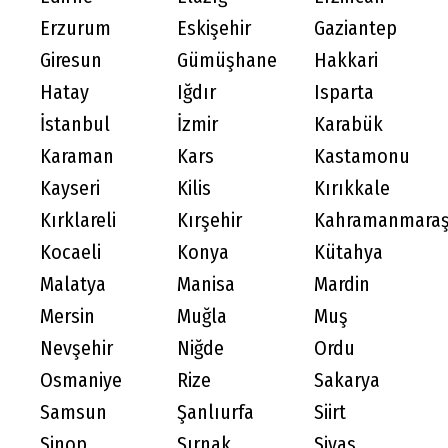
Erzurum
Eskişehir
Gaziantep
Giresun
Gümüşhane
Hakkari
Hatay
Iğdır
Isparta
İstanbul
İzmir
Karabük
Karaman
Kars
Kastamonu
Kayseri
Kilis
Kırıkkale
Kırklareli
Kırşehir
Kahramanmara
Kocaeli
Konya
Kütahya
Malatya
Manisa
Mardin
Mersin
Muğla
Muş
Nevşehir
Niğde
Ordu
Osmaniye
Rize
Sakarya
Samsun
Şanlıurfa
Siirt
Sinop
Şırnak
Sivas