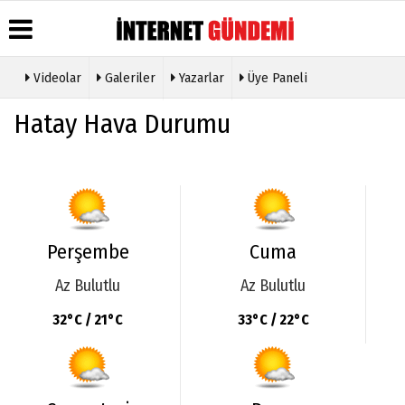
Videolar
Galeriler
Yazarlar
Üye Paneli
Üye Paneli
Hava
Köşe
Künye
Hatay Hava Durumu
Durumu
Yazarları
Haber
İletişim
Arşivi
Gazete
Video
Çerez
Manşetleri
Galeri
Gazete
Politikası
Arşivi
Anketler
Foto
Gizlilik
Galeri
Günün
Biyografiler
İlkeleri
Haberleri
Etkinlikler
Perşembe
Cuma
Az Bulutlu
Az Bulutlu
32°C / 21°C
33°C / 22°C