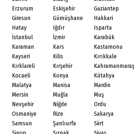
Erzurum
Eskişehir
Gaziantep
Giresun
Gümüşhane
Hakkari
Hatay
Iğdır
Isparta
İstanbul
İzmir
Karabük
Karaman
Kars
Kastamonu
Kayseri
Kilis
Kırıkkale
Kırklareli
Kırşehir
Kahramanmara
Kocaeli
Konya
Kütahya
Malatya
Manisa
Mardin
Mersin
Muğla
Muş
Nevşehir
Niğde
Ordu
Osmaniye
Rize
Sakarya
Samsun
Şanlıurfa
Siirt
Sinop
Şırnak
Sivas