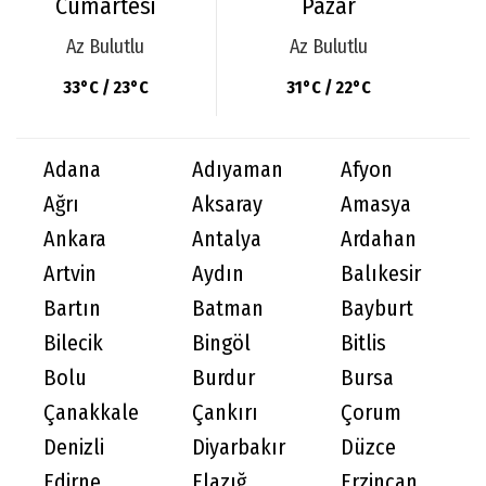
Cumartesi
Pazar
Az Bulutlu
Az Bulutlu
33°C / 23°C
31°C / 22°C
Adana
Adıyaman
Afyon
Ağrı
Aksaray
Amasya
Ankara
Antalya
Ardahan
Artvin
Aydın
Balıkesir
Bartın
Batman
Bayburt
Bilecik
Bingöl
Bitlis
Bolu
Burdur
Bursa
Çanakkale
Çankırı
Çorum
Denizli
Diyarbakır
Düzce
Edirne
Elazığ
Erzincan