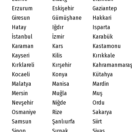
Erzurum
Eskişehir
Gaziantep
Giresun
Gümüşhane
Hakkari
Hatay
Iğdır
Isparta
İstanbul
İzmir
Karabük
Karaman
Kars
Kastamonu
Kayseri
Kilis
Kırıkkale
Kırklareli
Kırşehir
Kahramanmara
Kocaeli
Konya
Kütahya
Malatya
Manisa
Mardin
Mersin
Muğla
Muş
Nevşehir
Niğde
Ordu
Osmaniye
Rize
Sakarya
Samsun
Şanlıurfa
Siirt
Sinop
Şırnak
Sivas