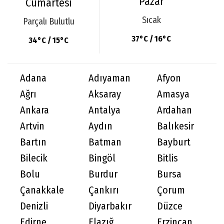
Pazar
Cumartesi
Sıcak
Parçalı Bulutlu
37°C / 16°C
34°C / 15°C
Adana
Adıyaman
Afyon
Ağrı
Aksaray
Amasya
Ankara
Antalya
Ardahan
Artvin
Aydın
Balıkesir
Bartın
Batman
Bayburt
Bilecik
Bingöl
Bitlis
Bolu
Burdur
Bursa
Çanakkale
Çankırı
Çorum
Denizli
Diyarbakır
Düzce
Edirne
Elazığ
Erzincan