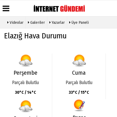
Videolar
Galeriler
Yazarlar
Üye Paneli
Üye Paneli
Hava
Köşe
Künye
Elazığ Hava Durumu
Durumu
Yazarları
Haber
İletişim
Arşivi
Gazete
Video
Çerez
Manşetleri
Galeri
Gazete
Politikası
Arşivi
Anketler
Foto
Gizlilik
Galeri
Günün
Biyografiler
İlkeleri
Haberleri
Etkinlikler
Perşembe
Cuma
Parçalı Bulutlu
Parçalı Bulutlu
30°C / 14°C
33°C / 15°C