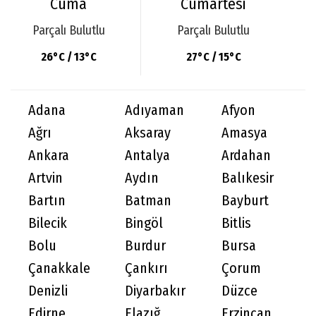
Cuma
Cumartesi
Parçalı Bulutlu
Parçalı Bulutlu
26°C / 13°C
27°C / 15°C
Adana
Adıyaman
Afyon
Ağrı
Aksaray
Amasya
Ankara
Antalya
Ardahan
Artvin
Aydın
Balıkesir
Bartın
Batman
Bayburt
Bilecik
Bingöl
Bitlis
Bolu
Burdur
Bursa
Çanakkale
Çankırı
Çorum
Denizli
Diyarbakır
Düzce
Edirne
Elazığ
Erzincan