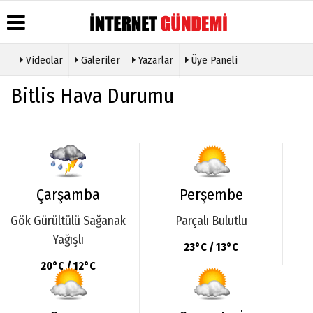
Videolar
Galeriler
Yazarlar
Üye Paneli
Üye Paneli
Hava
Köşe
Künye
Bitlis Hava Durumu
Durumu
Yazarları
Haber
İletişim
Arşivi
Gazete
Video
Çerez
Manşetleri
Galeri
Gazete
Politikası
Arşivi
Anketler
Foto
Gizlilik
Galeri
Günün
Biyografiler
İlkeleri
Haberleri
Etkinlikler
Çarşamba
Perşembe
Gök Gürültülü Sağanak
Parçalı Bulutlu
Yağışlı
23°C / 13°C
20°C / 12°C