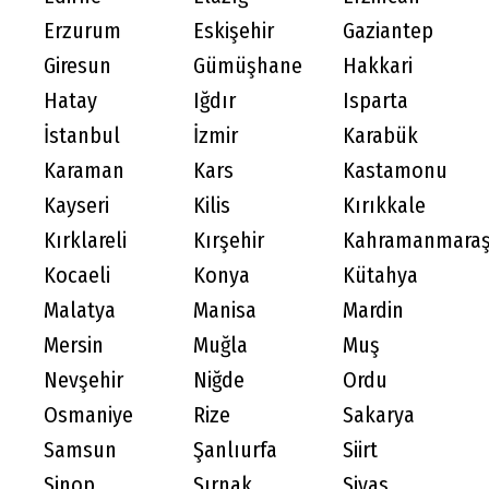
Erzurum
Eskişehir
Gaziantep
Giresun
Gümüşhane
Hakkari
Hatay
Iğdır
Isparta
İstanbul
İzmir
Karabük
Karaman
Kars
Kastamonu
Kayseri
Kilis
Kırıkkale
Kırklareli
Kırşehir
Kahramanmara
Kocaeli
Konya
Kütahya
Malatya
Manisa
Mardin
Mersin
Muğla
Muş
Nevşehir
Niğde
Ordu
Osmaniye
Rize
Sakarya
Samsun
Şanlıurfa
Siirt
Sinop
Şırnak
Sivas