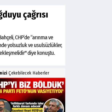
ğduyu çağrısı
Bahçeli, CHP’de “arınma ve
nde yolsuzluk ve usulsüzlükler,
çekleşmelidir" diye konuştu.
inizi
Çekebilecek Haberler