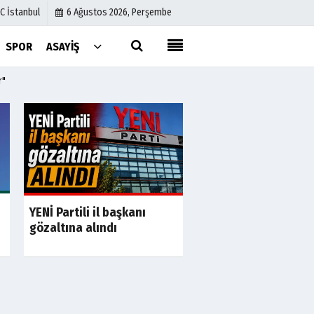
C İstanbul
6 Ağustos 2026, Perşembe
SPOR
ASAYIŞ
r"
Künye
İletişim
Çerez Politikası
Gizlilik İlkeleri
YENİ Partili il başkanı
a
Son Dakika
S
Borç patladı icra fır
gözaltına alındı