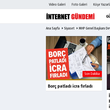
Video Galeri
Foto Galeri
Köşe Yazarl
G
Ana Sayfa
Siyaset
MHP Genel Başkanı Devl
Üye Paneli
Hava Duru
Haber Arşivi
Gazete Man
Gazete Arşivi
Anketler
Günün Haberleri
Biyografile
Son Dakika
Son Dakika
rtili il başkanı
ına alındı
Borç patladı icra fırladı