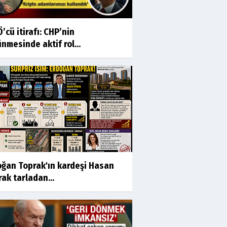
’cü itirafı: CHP’nin
nmesinde aktif rol...
oğan Toprak'ın kardeşi Hasan
ak tarladan...