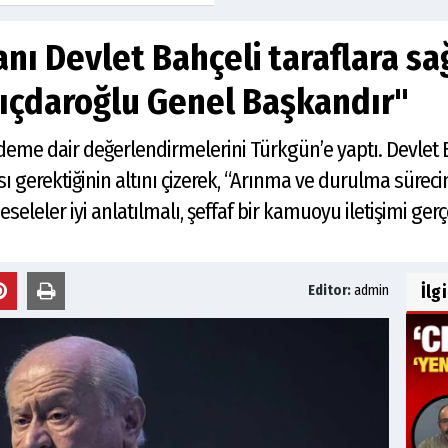
ı Devlet Bahçeli taraflara sa
lıçdaroğlu Genel Başkandır"
deme dair değerlendirmelerini Türkgün’e yaptı. Devlet 
 gerektiğinin altını çizerek, “Arınma ve durulma süreci
seleler iyi anlatılmalı, şeffaf bir kamuoyu iletişimi ger
İlg
Editor:
admin