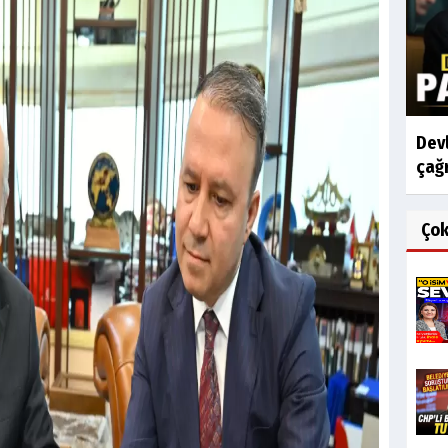
Devl
çağr
Ço