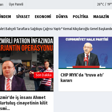
Üye Paneli
26°C / 19°
arı
ÜNDEM
SIYASET
EKONOMI
DÜNYA
POLITIKA
MAGAZIN
et Bahçeli Taraflara Sağduyu Çağrısı Yaptı:" Kemal Kılıçdaroğlu Genel Başkandı
mu
Köşe Yazarları
şetleri
Video Galeri
Foto Galeri
r
Etkinlikler
CHP MYK’da ‘truva atı’
Son Dakika
Son Dakik
kararı
İzmir'de iş insanı Ahmet
Kurtuluş cinayetinin kilit
ismi...