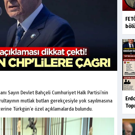
FETÖ
bölü
kanı Sayın Devlet Bahçeli Cumhuriyet Halk Partisi’nin
Erd
urultayının mutlak butlan gerekçesiyle yok sayılmasına
Topr
 üzerine Türkgün’e özel açıklamalarda bulundu.