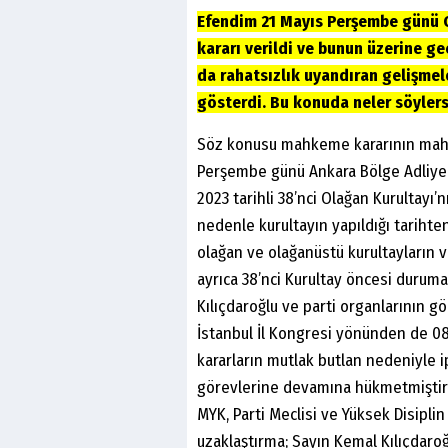
Efendim 21 Mayıs Perşembe günü CH
kararı verildi ve bunun üzerine g
da rahatsızlık uyandıran gelişmel
gösterdi. Bu konuda neler söylers
Söz konusu mahkeme kararının mahiy
Perşembe günü Ankara Bölge Adliye 
2023 tarihli 38’nci Olağan Kurultayı’
nedenle kurultayın yapıldığı tarihten
olağan ve olağanüstü kurultayların 
ayrıca 38’nci Kurultay öncesi duru
Kılıçdaroğlu ve parti organlarının 
İstanbul İl Kongresi yönünden de 08
kararların mutlak butlan nedeniyle ip
görevlerine devamına hükmetmiştir. 
MYK, Parti Meclisi ve Yüksek Disipl
uzaklaştırma; Sayın Kemal Kılıçdaro