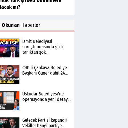
ıllık Türk şirketi Dubaililere
lacak mı?
k Okunan
Haberler
İzmit Belediyesi
soruşturmasında gizli
tanıktan şok...
CHP'li Çankaya Belediye
Başkanı Güner dahil 24...
Üsküdar Belediyesi'ne
operasyonda yeni detay:...
Gelecek Partisi kapandı!
Vekiller hangi partiye...