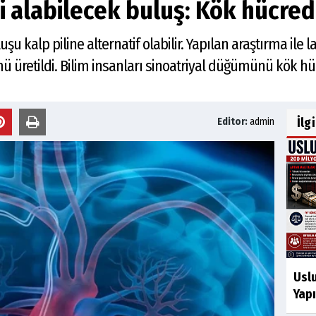
ni alabilecek buluş: Kök hücred
uşu kalp piline alternatif olabilir. Yapılan araştırma ile
 üretildi. Bilim insanları sinoatriyal düğümünü kök hücr
İlg
Editor:
admin
Usl
Yapı