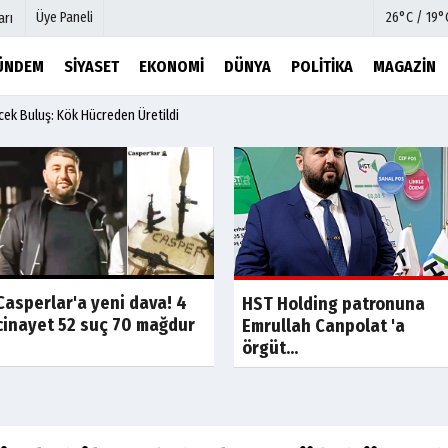
Üye Paneli
26°C / 19°
arı
ÜNDEM
SIYASET
EKONOMI
DÜNYA
POLITIKA
MAGAZIN
lecek Buluş: Kök Hücreden Üretildi
mu
Köşe Yazarları
şetleri
Video Galeri
Foto Galeri
r
Etkinlikler
Casperlar'a yeni dava! 4
Son Dakika
Son Dakik
HST Holding patronuna
cinayet 52 suç 70 mağdur
Emrullah Canpolat 'a
örgüt...