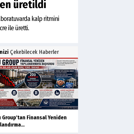
en üretildi
 laboratuvarda kalp ritmini
e ile üretti.
inizi
Çekebilecek Haberler
u Group'tan Finansal Yeniden
landırma...