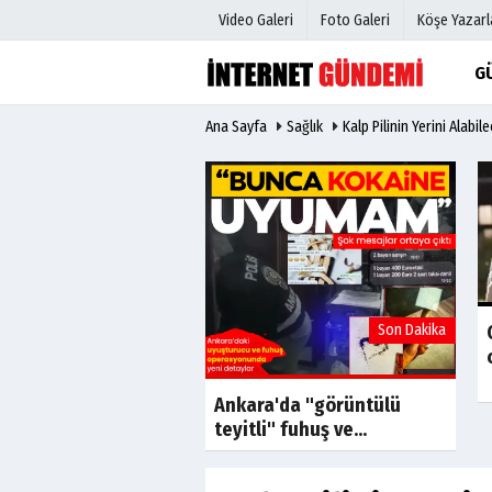
Video Galeri
Foto Galeri
Köşe Yazarl
G
Ana Sayfa
Sağlık
Kalp Pilinin Yerini Alabi
Üye Paneli
Hava Duru
Haber Arşivi
Gazete Man
Gazete Arşivi
Anketler
Günün Haberleri
Biyografile
Son Dakika
Son Dakika
ARTİ LİDERİ ÖZGÜR
BU SEFERDE
ZLARA SIĞINDI!
Ankara'da "görüntülü
teyitli" fuhuş ve...