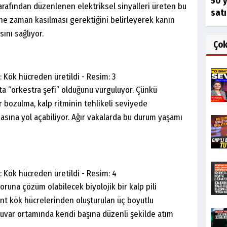
50 y
tarafından düzenlenen elektriksel sinyalleri üreten bu
satı
 ne zaman kasılması gerektiğini belirleyerek kanın
nı sağlıyor.
Ço
eta “orkestra şefi” olduğunu vurguluyor. Çünkü
 bozulma, kalp ritminin tehlikeli seviyede
ına yol açabiliyor. Ağır vakalarda bu durum yaşamı
oruna çözüm olabilecek biyolojik bir kalp pili
ent kök hücrelerinden oluşturulan üç boyutlu
tuvar ortamında kendi başına düzenli şekilde atım