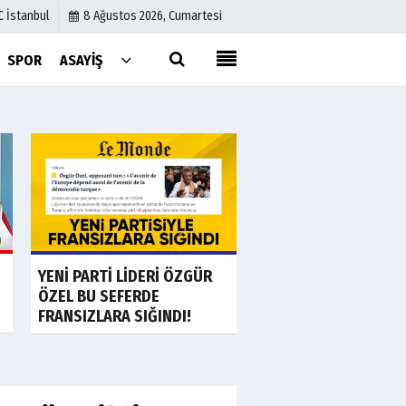
C İstanbul
8 Ağustos 2026, Cumartesi
SPOR
ASAYIŞ
Künye
İletişim
Çerez Politikası
Gizlilik İlkeleri
a
Son Dakika
S
Ankara'da "görüntü
YENİ PARTİ LİDERİ ÖZGÜR
teyitli" fuhuş ve...
ÖZEL BU SEFERDE
FRANSIZLARA SIĞINDI!