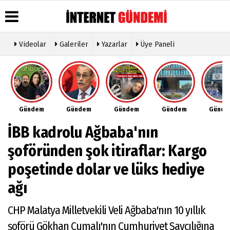
Videolar
Galeriler
Yazarlar
Üye Paneli
Üye Paneli
Hava
Köşe
Künye
Durumu
Yazarları
Haber
İletişim
Arşivi
Gazete
Video
Çerez
Manşetleri
Galeri
Gazete
Politikası
Gündem
Gündem
Gündem
Gündem
Günd
Arşivi
Anketler
Foto
Gizlilik
Galeri
Günün
Biyografiler
İlkeleri
İBB kadrolu Ağbaba'nın
Haberleri
Etkinlikler
şoföründen şok itiraflar: Kargo
poşetinde dolar ve lüks hediye
ağı
CHP Malatya Milletvekili Veli Ağbaba'nın 10 yıllık
şoförü Gökhan Cumalı'nın Cumhuriyet Savcılığına