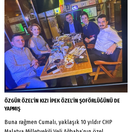
ÖZGÜR ÖZEL’İN KIZI İPEK ÖZEL’İN ŞOFÖRLÜĞÜNÜ DE
YAPMIŞ
Buna rağmen Cumalı, yaklaşık 10 yıldır CHP
Malatya Milletvekili Veli Ağbaba’nın özel