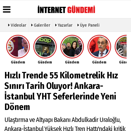
Videolar
Galeriler
Yazarlar
Üye Paneli
Üye Paneli
Hava
Köşe
Künye
Durumu
Yazarları
Haber
İletişim
Arşivi
Gazete
Video
Çerez
Manşetleri
Galeri
Gazete
Politikası
Gündem
Gündem
Gündem
Gündem
Günd
Arşivi
Anketler
Foto
Gizlilik
Galeri
Günün
Biyografiler
İlkeleri
Hızlı Trende 55 Kilometrelik Hız
Haberleri
Etkinlikler
Sınırı Tarih Oluyor! Ankara-
İstanbul YHT Seferlerinde Yeni
Dönem
Ulaştırma ve Altyapı Bakanı Abdulkadir Uraloğlu,
Ankara-İstanbul Yüksek Hızlı Tren Hattı'ndaki kritik