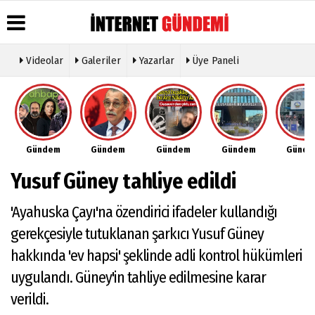
Videolar
Galeriler
Yazarlar
Üye Paneli
Üye Paneli
Hava
Köşe
Künye
Durumu
Yazarları
Haber
İletişim
Arşivi
Gazete
Video
Çerez
Manşetleri
Galeri
Gazete
Politikası
Gündem
Gündem
Gündem
Gündem
Günd
Arşivi
Anketler
Foto
Gizlilik
Galeri
Günün
Biyografiler
İlkeleri
Yusuf Güney tahliye edildi
Haberleri
Etkinlikler
'Ayahuska Çayı'na özendirici ifadeler kullandığı
gerekçesiyle tutuklanan şarkıcı Yusuf Güney
hakkında 'ev hapsi' şeklinde adli kontrol hükümleri
uygulandı. Güney'in tahliye edilmesine karar
verildi.