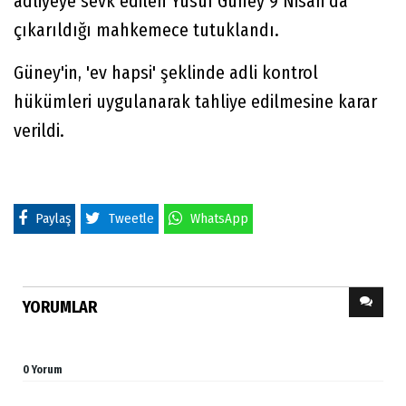
adliyeye sevk edilen Yusuf Güney 9 Nisan'da
çıkarıldığı mahkemece tutuklandı.
Güney'in, 'ev hapsi' şeklinde adli kontrol
hükümleri uygulanarak tahliye edilmesine karar
verildi.
Paylaş
Tweetle
WhatsApp
YORUMLAR
0 Yorum