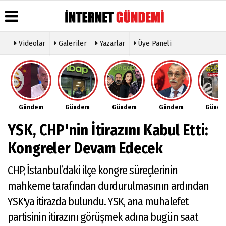
Videolar
Galeriler
Yazarlar
Üye Paneli
Üye Paneli
Hava
Köşe
Künye
Durumu
Yazarları
Haber
İletişim
Arşivi
Gazete
Video
Çerez
Manşetleri
Galeri
Gazete
Politikası
Gündem
Gündem
Gündem
Gündem
Günd
Arşivi
Anketler
Foto
Gizlilik
Galeri
Günün
Biyografiler
İlkeleri
YSK, CHP'nin İtirazını Kabul Etti:
Haberleri
Etkinlikler
Kongreler Devam Edecek
CHP, İstanbul’daki ilçe kongre süreçlerinin
mahkeme tarafından durdurulmasının ardından
YSK'ya itirazda bulundu. YSK, ana muhalefet
partisinin itirazını görüşmek adına bugün saat