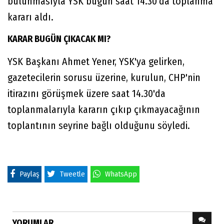
bulunmasıyla YSK bugün saat 14.30'da toplanma
kararı aldı.
KARAR BUGÜN ÇIKACAK MI?
YSK Başkanı Ahmet Yener, YSK'ya gelirken,
gazetecilerin sorusu üzerine, kurulun, CHP'nin
itirazını görüşmek üzere saat 14.30'da
toplanmalarıyla kararın çıkıp çıkmayacağının
toplantının seyrine bağlı olduğunu söyledi.
Paylaş
Tweetle
WhatsApp
YORUMLAR