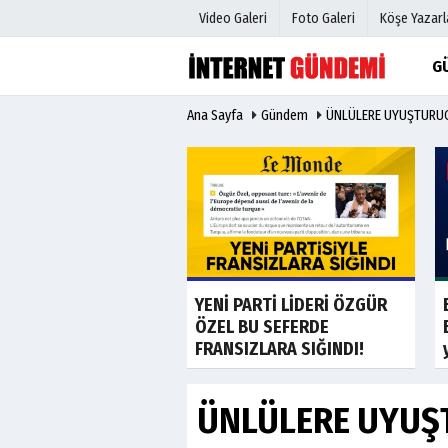
Video Galeri
Foto Galeri
Köşe Yazarl
G
Ana Sayfa
Gündem
ÜNLÜLERE UYUŞTURU
Üye Paneli
Hava Duru
Haber Arşivi
Gazete Man
Gazete Arşivi
Anketler
Günün Haberleri
Biyografile
Son Dakika
Son Dakika
ğbaba hakkında 80
YENİ PARTİ LİDERİ ÖZGÜR
TL'lik rüşvet
ÖZEL BU SEFERDE
si!...
FRANSIZLARA SIĞINDI!
ÜNLÜLERE UYUŞ