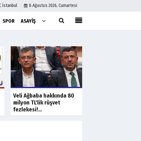
C İstanbul
8 Ağustos 2026, Cumartesi
SPOR
ASAYIŞ
Künye
İletişim
Çerez Politikası
Gizlilik İlkeleri
a
Son Dakika
S
YENİ PARTİ LİDERİ Ö
Veli Ağbaba hakkında 80
ÖZEL BU SEFERDE
milyon TL'lik rüşvet
FRANSIZLARA SIĞIND
fezlekesi!...