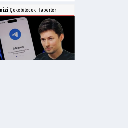
inizi
Çekebilecek Haberler
egram'ın Kurucusu Durov
ında Uluslararası...