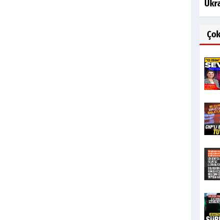
Ukra
Ço