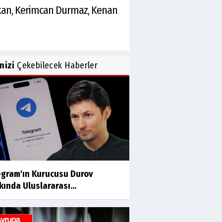
ıkan, Kerimcan Durmaz, Kenan
inizi
Çekebilecek Haberler
egram'ın Kurucusu Durov
ında Uluslararası...