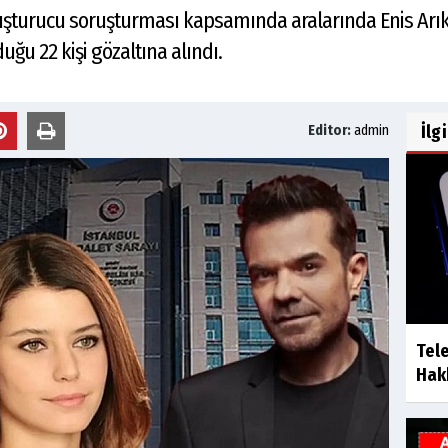
yuşturucu soruşturması kapsamında aralarında Enis Ar
ğu 22 kişi gözaltına alındı.
İlg
Editor:
admin
Tel
Hakk