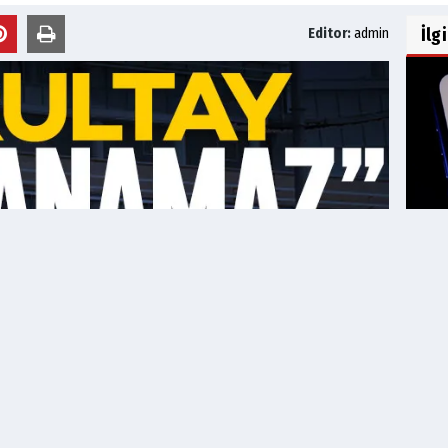
İlg
Editor:
admin
Tel
Hakk