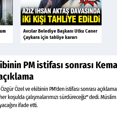
yum
Avcılar Belediye Başkanı Utku Caner
Çaykara için tahliye kararı
binin PM istifası sonrası Kema
 açıklama
Özgür Özel ve ekibinin PM'den istifası sonrası açıklama y
 her koşulda çalışmalarımızı sürdüreceğiz" dedi. Müslim 
cağını ifade etti.