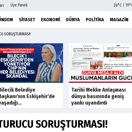
Üye Paneli
26°C / 19°
arı
ÜNDEM
SIYASET
EKONOMI
DÜNYA
POLITIKA
MAGAZIN
CU SORUŞTURMASI!
mu
Köşe Yazarları
şetleri
Video Galeri
Foto Galeri
r
Etkinlikler
Son Dakika
Son Dakik
Bilecik Belediye
Tarihi Mekke Anlaşması
Başkanı'nın Eskişehir'de
dünya basınında geniş
yaşadığı...
yankı uyandırdı
TURUCU SORUŞTURMASI!