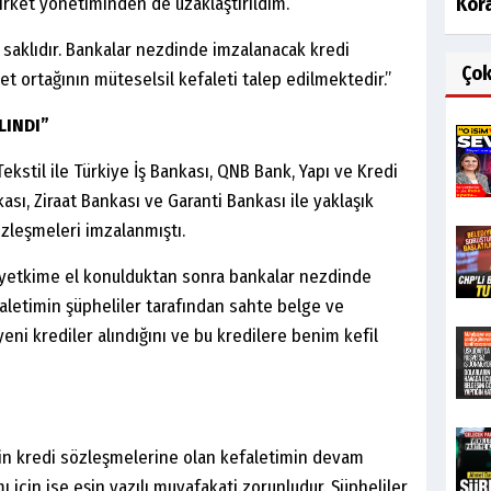
irket yönetiminden de uzaklaştırıldım.
Kor
 saklıdır. Bankalar nezdinde imzalanacak kredi
Ço
t ortağının müteselsil kefaleti talep edilmektedir.”
LINDI”
stil ile Türkiye İş Bankası, QNB Bank, Yapı ve Kredi
ası, Ziraat Bankası ve Garanti Bankası ile yaklaşık
özleşmeleri imzalanmıştı.
 yetkime el konulduktan sonra bankalar nezdinde
aletimin şüpheliler tarafından sahte belge ve
 yeni krediler alındığını ve bu kredilere benim kefil
etin kredi sözleşmelerine olan kefaletimin devam
mı için ise eşin yazılı muvafakati zorunludur. Şüpheliler