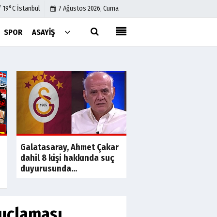
/ 19°C İstanbul
7 Ağustos 2026, Cuma
SPOR
ASAYIŞ
Künye
İletişim
Çerez Politikası
Gizlilik İlkeleri
a
S
İbrahim Babacan'ın
Galatasaray, Ahmet Çakar
yazışmaları ortaya ç
dahil 8 kişi hakkında suç
Devleti...
duyurusunda...
suçlaması