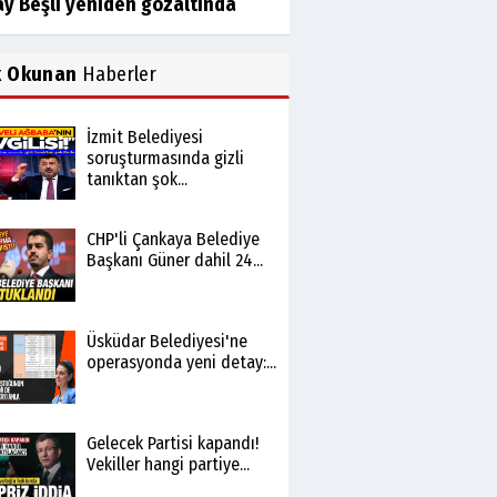
ay Beşli yeniden gözaltında
k Okunan
Haberler
İzmit Belediyesi
soruşturmasında gizli
tanıktan şok...
CHP'li Çankaya Belediye
Başkanı Güner dahil 24...
Üsküdar Belediyesi'ne
operasyonda yeni detay:...
Gelecek Partisi kapandı!
Vekiller hangi partiye...