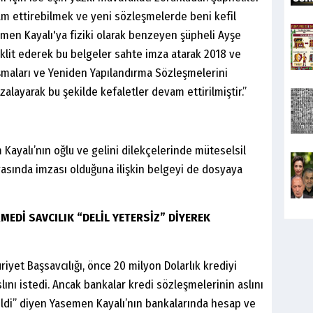
am ettirebilmek ve yeni sözleşmelerde beni kefil
men Kayalı'ya fiziki olarak benzeyen şüpheli Ayşe
aklit ederek bu belgeler sahte imza atarak 2018 ve
aşmaları ve Yeniden Yapılandırma Sözleşmelerini
zalayarak bu şekilde kefaletler devam ettirilmiştir.”
Kayalı’nın oğlu ve gelini dilekçelerinde müteselsil
yasında imzası olduğuna ilişkin belgeyi de dosyaya
Dİ SAVCILIK “DELİL YETERSİZ” DİYEREK
yet Başsavcılığı, önce 20 milyon Dolarlık krediyi
ını istedi. Ancak bankalar kredi sözleşmelerinin aslını
ldi” diyen Yasemen Kayalı’nın bankalarında hesap ve