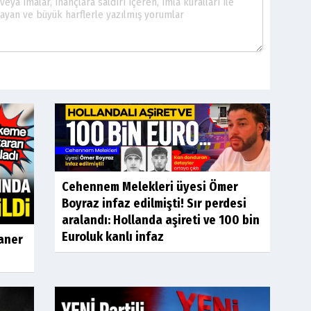
Cehennem Melekleri üyesi Ömer
Boyraz infaz edilmişti! Sır perdesi
aralandı: Hollanda aşireti ve 100 bin
Euroluk kanlı infaz
Caner