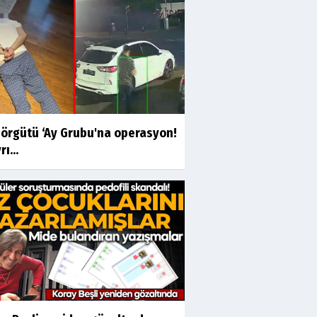
 örgütü ‘Ay Grubu'na operasyon!
ı...