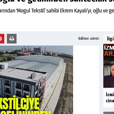
rından 'Mogul Tekstil’ sahibi Ekrem Kayalı’yı, oğlu ve ge
İlg
Editor:
admin
İzmi
cina