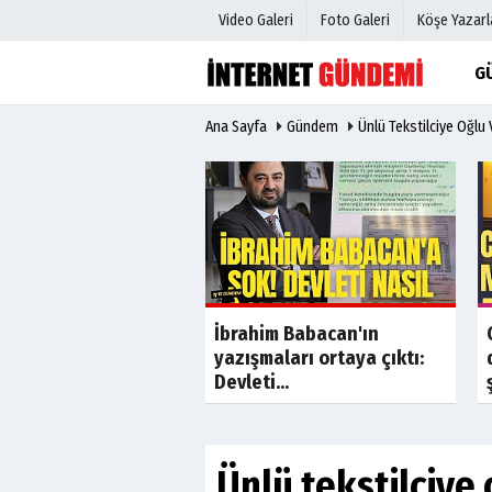
Video Galeri
Foto Galeri
Köşe Yazarl
G
Ana Sayfa
Gündem
Ünlü Tekstilciye Oğlu
Üye Paneli
Hava Duru
Haber Arşivi
Gazete Man
Gazete Arşivi
Anketler
Günün Haberleri
Biyografile
Son Dakika
saray, Ahmet Çakar
İbrahim Babacan'ın
8 kişi hakkında suç
yazışmaları ortaya çıktı:
sunda...
Devleti...
Ünlü tekstilciye