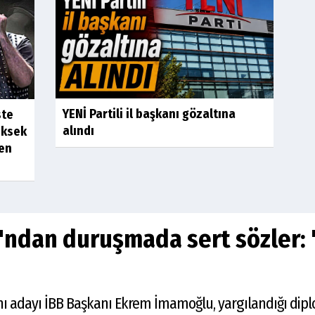
YENİ Partili il başkanı gözaltına
ste
alındı
üksek
ken
ndan duruşmada sert sözler: "
ı adayı İBB Başkanı Ekrem İmamoğlu, yargılandığı di