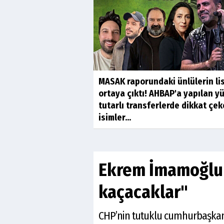
MASAK raporundaki ünlülerin li
ortaya çıktı! AHBAP'a yapılan y
tutarlı transferlerde dikkat çe
isimler...
Ekrem İmamoğlu'
kaçacaklar"
CHP’nin tutuklu cumhurbaşkan