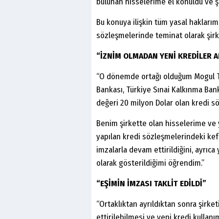
bulunan hisselerime el konuldu ve ş
Bu konuya ilişkin tüm yasal haklarım
sözleşmelerinde teminat olarak şirke
“İZNİM OLMADAN YENİ KREDİLER A
“O dönemde ortağı olduğum Mogul Tek
Bankası, Türkiye Sınai Kalkınma Bank
değeri 20 milyon Dolar olan kredi s
Benim şirkette olan hisselerime ve
yapılan kredi sözleşmelerindeki kef
imzalarla devam ettirildiğini, ayrıca
olarak gösterildiğimi öğrendim.”
“EŞİMİN İMZASI TAKLİT EDİLDİ”
“Ortaklıktan ayrıldıktan sonra şirk
ettirilebilmesi ve yeni kredi kullanı