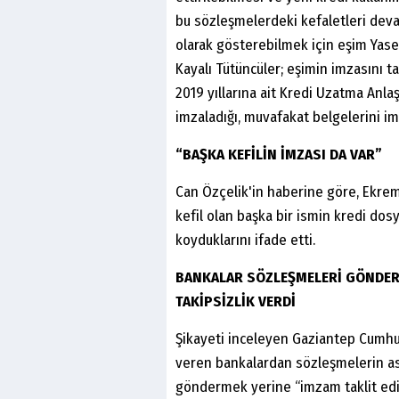
bu sözleşmelerdeki kefaletleri dev
olarak gösterebilmek için eşim Yase
Kayalı Tütüncüler; eşimin imzasını t
2019 yıllarına ait Kredi Uzatma Anl
imzaladığı, muvafakat belgelerini im
“BAŞKA KEFİLİN İMZASI DA VAR”
Can Özçelik'in haberine göre, Ekrem 
kefil olan başka bir ismin kredi dos
koyduklarını ifade etti.
BANKALAR SÖZLEŞMELERİ GÖNDERME
TAKİPSİZLİK VERDİ
Şikayeti inceleyen Gaziantep Cumhuri
veren bankalardan sözleşmelerin asl
göndermek yerine “imzam taklit edi