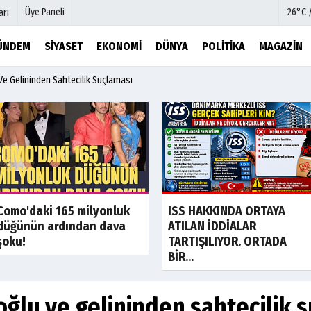
Üye Paneli
26°C 
arı
ÜNDEM
SIYASET
EKONOMI
DÜNYA
POLITIKA
MAGAZIN
 Ve Gelininden Sahtecilik Suçlaması
mu
Köşe Yazarları
şetleri
Video Galeri
Foto Galeri
r
Etkinlikler
Son Dakika
Son Dakik
Como'daki 165 milyonluk
ISS HAKKINDA ORTAYA
düğünün ardından dava
ATILAN İDDİALAR
şoku!
TARTIŞILIYOR. ORTADA
BİR...
 oğlu ve gelininden sahtecilik 