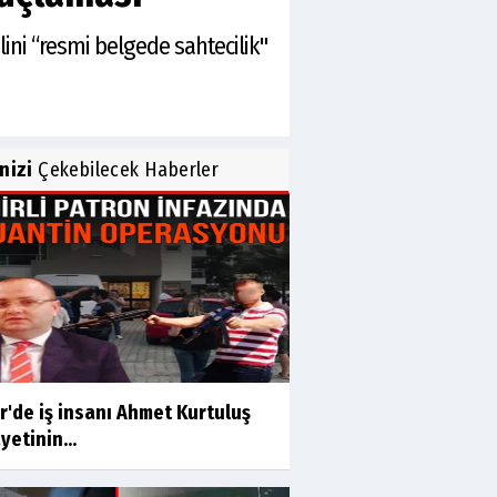
lini “resmi belgede sahtecilik"
inizi
Çekebilecek Haberler
r'de iş insanı Ahmet Kurtuluş
yetinin...