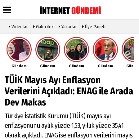
Videolar
Galeriler
Yazarlar
Üye Paneli
Üye Paneli
Hava
Köşe
Künye
Durumu
Yazarları
Haber
İletişim
Arşivi
Gazete
Video
Çerez
Manşetleri
Galeri
Gazete
Politikası
Gündem
Gündem
Gündem
Gündem
Günd
Arşivi
Anketler
Foto
Gizlilik
Galeri
Günün
Biyografiler
İlkeleri
TÜİK Mayıs Ayı Enflasyon
Haberleri
Etkinlikler
Verilerini Açıkladı: ENAG ile Arada
Dev Makas
Türkiye İstatistik Kurumu (TÜİK) mayıs ayı
enflasyonunu aylık yüzde 1,53, yıllık yüzde 35,41
olarak açıkladı. ENAG ise enflasyon verilerini mayıs