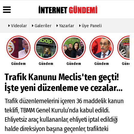
Videolar
Galeriler
Yazarlar
Üye Paneli
Üye Paneli
Hava
Köşe
Künye
Durumu
Yazarları
Haber
İletişim
Arşivi
Gazete
Video
Çerez
Manşetleri
Galeri
Gazete
Politikası
Gündem
Gündem
Gündem
Gündem
Günd
Arşivi
Anketler
Foto
Gizlilik
Galeri
Günün
Biyografiler
İlkeleri
Trafik Kanunu Meclis'ten geçti!
Haberleri
Etkinlikler
İşte yeni düzenleme ve cezalar...
Trafik düzenlemelerini içeren 36 maddelik kanun
teklifi, TBMM Genel Kurulu’nda kabul edildi.
Ehliyetsiz araç kullananlar, ehliyeti iptal edildiği
halde direksiyon başına geçenler, trafikteki