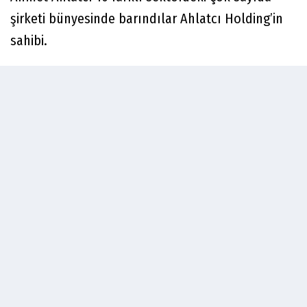
şirketi bünyesinde barındılar Ahlatcı Holding’in
sahibi.
Türkiye’nin en büyük altın rafinelerinden birini de
işletiyor. 2022 yılında Borsa İstanbul’daki bazı
işlemlerde sahibi olduğu Ahlatcı Yatırım’ın ismi
anıldı.
MAGAZİNİN GÜNDEMİNDEKİ DÜĞÜN
Ahlatcı’yı magazin gündemine haftalarca taşıyan
şey ise, oğlu Ahmet Emin Ahlatcı ile Sinan
Engin’in kızı Elif Engin için Çorum’da düzenlediği
düğün oldu.
Ahlatcı Metal Rafinerisi’nin bahçesinde