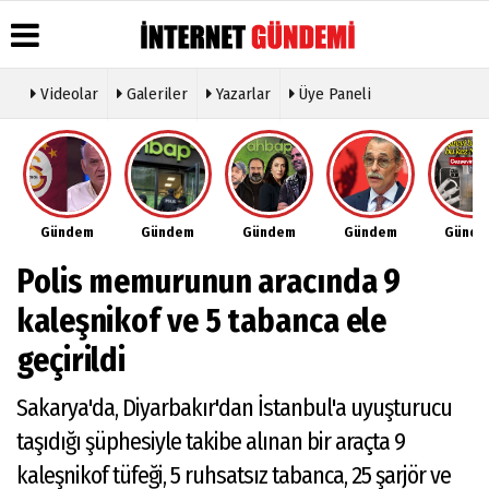
Videolar
Galeriler
Yazarlar
Üye Paneli
Üye Paneli
Hava
Köşe
Künye
Durumu
Yazarları
Haber
İletişim
Arşivi
Gazete
Video
Çerez
Manşetleri
Galeri
Gazete
Politikası
Gündem
Gündem
Gündem
Gündem
Günd
Arşivi
Anketler
Foto
Gizlilik
Galeri
Günün
Biyografiler
İlkeleri
Polis memurunun aracında 9
Haberleri
Etkinlikler
kaleşnikof ve 5 tabanca ele
geçirildi
Sakarya'da, Diyarbakır'dan İstanbul'a uyuşturucu
taşıdığı şüphesiyle takibe alınan bir araçta 9
kaleşnikof tüfeği, 5 ruhsatsız tabanca, 25 şarjör ve