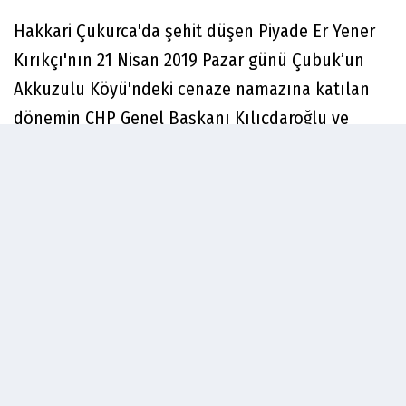
Hakkari Çukurca'da şehit düşen Piyade Er Yener
Kırıkçı'nın 21 Nisan 2019 Pazar günü Çubuk’un
Akkuzulu Köyü'ndeki cenaze namazına katılan
dönemin CHP Genel Başkanı Kılıçdaroğlu ve
beraberindeki CHP heyetine yönelik linç girişimine
ilişkin Ankara Bölge Adliye Mahkemesi 27. Ceza
Dairesi'nin bozma kararından sonra başlanan
yeniden yargılamada Çubuk 2. Asliye Ceza
Mahkemesi kararını açıkladı. Çubuk 2. Asliye
Ceza Mahkemesi’nde 48 kişinin yargılandığı
davaya CHP’nin 7’nci Genel Başkanı Kemal
Kılıçdaroğlu, 27. Dönem Ankara Milletvekili
Yıldırım Kaya, CHP Grup Başkanvekili Murat Emir,