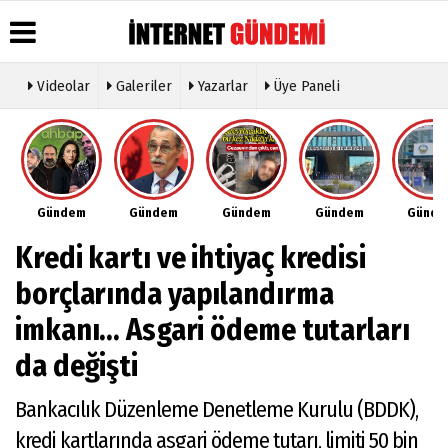
Videolar
Galeriler
Yazarlar
Üye Paneli
Üye Paneli
Hava
Köşe
Künye
Durumu
Yazarları
Haber
İletişim
Arşivi
Gazete
Video
Çerez
Manşetleri
Galeri
Gazete
Politikası
Gündem
Gündem
Gündem
Gündem
Günd
Arşivi
Anketler
Foto
Gizlilik
Galeri
Günün
Biyografiler
İlkeleri
Kredi kartı ve ihtiyaç kredisi
Haberleri
Etkinlikler
borçlarında yapılandırma
imkanı... Asgari ödeme tutarları
da değişti
Bankacılık Düzenleme Denetleme Kurulu (BDDK),
kredi kartlarında asgari ödeme tutarı, limiti 50 bin