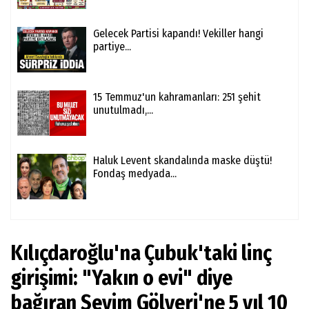
Gelecek Partisi kapandı! Vekiller hangi
partiye...
15 Temmuz'un kahramanları: 251 şehit
unutulmadı,...
Haluk Levent skandalında maske düştü!
Fondaş medyada...
Kılıçdaroğlu'na Çubuk'taki linç
girişimi: "Yakın o evi" diye
bağıran Sevim Gölyeri'ne 5 yıl 10