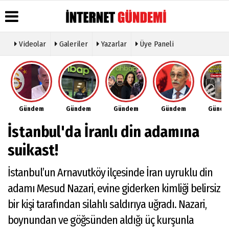
Videolar
Galeriler
Yazarlar
Üye Paneli
Üye Paneli
Hava
Köşe
Künye
Durumu
Yazarları
Haber
İletişim
Arşivi
Gazete
Video
Çerez
Manşetleri
Galeri
Gazete
Politikası
Gündem
Gündem
Gündem
Gündem
Günd
Arşivi
Anketler
Foto
Gizlilik
Galeri
Günün
Biyografiler
İlkeleri
İstanbul'da İranlı din adamına
Haberleri
Etkinlikler
suikast!
İstanbul’un Arnavutköy ilçesinde İran uyruklu din
adamı Mesud Nazari, evine giderken kimliği belirsiz
bir kişi tarafından silahlı saldırıya uğradı. Nazari,
boynundan ve göğsünden aldığı üç kurşunla