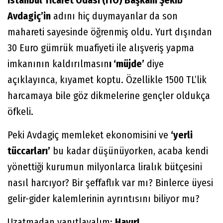
Avdagiç’in
adını hiç duymayanlar da son
mahareti sayesinde öğrenmiş oldu. Yurt dışından
30 Euro gümrük muafiyeti ile alışveriş yapma
imkanının kaldırılmasın
ı ‘müjde’
diye
açıklayınca, kıyamet koptu. Özellikle 1500 TL’lik
harcamaya bile göz dikmelerine gençler oldukça
öfkeli.
Peki Avdagiç memleket ekonomisini ve
‘yerli
tüccarları’
bu kadar düşünüyorken, acaba kendi
yönettiği kurumun milyonlarca liralık bütçesini
nasıl harcıyor? Bir şeffaflık var mı? Binlerce üyesi
gelir-gider kalemlerinin ayrıntısını biliyor mu?
Uzatmadan yanıtlayalım:
Hayır!