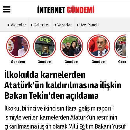
Videolar
Galeriler
Yazarlar
Üye Paneli
Üye Paneli
Hava
Köşe
Künye
Durumu
Yazarları
Haber
İletişim
Arşivi
Gazete
Video
Çerez
Manşetleri
Galeri
Gazete
Politikası
Gündem
Gündem
Gündem
Gündem
Günd
Arşivi
Anketler
Foto
Gizlilik
Galeri
Günün
Biyografiler
İlkeleri
İlkokulda karnelerden
Haberleri
Etkinlikler
Atatürk'ün kaldırılmasına ilişkin
Bakan Tekin'den açıklama
İlkokul birinci ve ikinci sınıflara 'gelişim raporu’
ismiyle verilen karnelerden Atatürk’ün resminin
çıkarılmasına ilişkin olarak Millî Eğitim Bakanı Yusuf