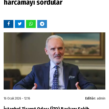
harcamayı sordular
16 Ocak 2026 - 12:16
Editör:
admin
İstanbul Ticaret Odası (İTO) Başkanı Şekib