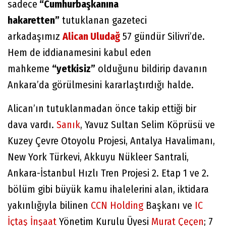
sadece
“Cumhurbaşkanına
hakaretten”
tutuklanan gazeteci
arkadaşımız
Alican Uludağ
57 gündür Silivri’de.
Hem de iddianamesini kabul eden
mahkeme
“yetkisiz”
olduğunu bildirip davanın
Ankara’da görülmesini kararlaştırdığı halde.
Alican’ın tutuklanmadan önce takip ettiği bir
dava vardı.
Sanık
, Yavuz Sultan Selim Köprüsü ve
Kuzey Çevre Otoyolu Projesi, Antalya Havalimanı,
New York Türkevi, Akkuyu Nükleer Santrali,
Ankara-İstanbul Hızlı Tren Projesi 2. Etap 1 ve 2.
bölüm gibi büyük kamu ihalelerini alan, iktidara
yakınlığıyla bilinen
CCN Holding
Başkanı ve
IC
İçtaş İnşaat
Yönetim Kurulu Üyesi
Murat Çeçen
; 7