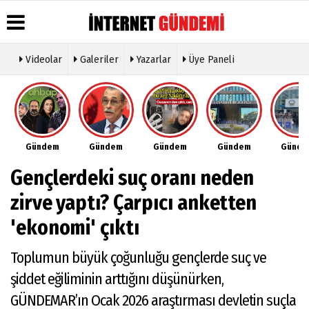
Videolar
Galeriler
Yazarlar
Üye Paneli
Üye Paneli
Hava
Köşe
Künye
Durumu
Yazarları
Haber
İletişim
Arşivi
Gazete
Video
Çerez
Manşetleri
Galeri
Gazete
Politikası
Gündem
Gündem
Gündem
Gündem
Günd
Arşivi
Anketler
Foto
Gizlilik
Galeri
Günün
Biyografiler
İlkeleri
Gençlerdeki suç oranı neden
Haberleri
Etkinlikler
zirve yaptı? Çarpıcı anketten
'ekonomi' çıktı
Toplumun büyük çoğunluğu gençlerde suç ve
şiddet eğiliminin arttığını düşünürken,
GÜNDEMAR’ın Ocak 2026 araştırması devletin suçla