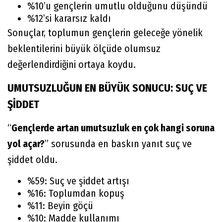
%10’u gençlerin umutlu olduğunu düşündü
%12’si kararsız kaldı
Sonuçlar, toplumun gençlerin geleceğe yönelik
beklentilerini büyük ölçüde olumsuz
değerlendirdiğini ortaya koydu.
UMUTSUZLUĞUN EN BÜYÜK SONUCU: SUÇ VE
ŞİDDET
“
Gençlerde artan umutsuzluk en çok hangi soruna
yol açar?
” sorusunda en baskın yanıt suç ve
şiddet oldu.
%59: Suç ve şiddet artışı
%16: Toplumdan kopuş
%11: Beyin göçü
%10: Madde kullanımı