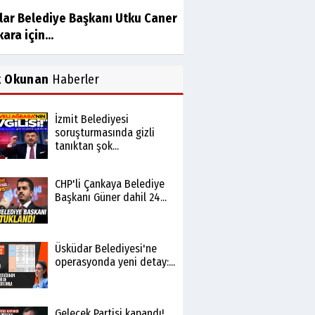
ılar Belediye Başkanı Utku Caner
ara için...
k Okunan
Haberler
İzmit Belediyesi
soruşturmasında gizli
tanıktan şok...
CHP'li Çankaya Belediye
Başkanı Güner dahil 24...
Üsküdar Belediyesi'ne
operasyonda yeni detay:...
Gelecek Partisi kapandı!