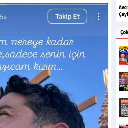
Avc
Çayk
Ço