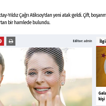
ktay-Yıldız Çağrı Atiksoy'dan yeni atak geldi. Çift, boşa
ırtan bir hamlede bulundu.
İlg
Editor:
admin
Gal
kişi