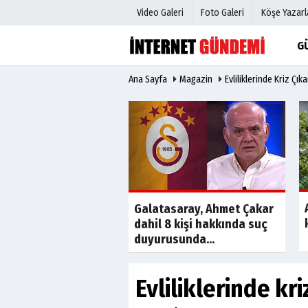
Video Galeri
Foto Galeri
Köşe Yazarl
G
Ana Sayfa
Magazin
Evliliklerinde Kriz Çı
Üye Paneli
Hava Duru
Haber Arşivi
Gazete Man
Gazete Arşivi
Anketler
Günün Haberleri
Biyografile
Son Dakika
r Belediye Başkanı
Galatasaray, Ahmet Çakar
aner Çaykara için
dahil 8 kişi hakkında suç
e kararı
duyurusunda...
Evliliklerinde kr