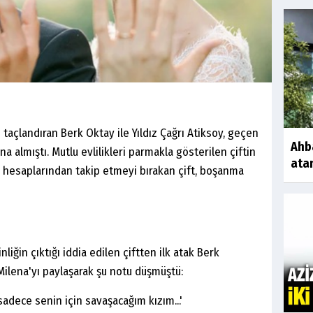
le taçlandıran Berk Oktay ile Yıldız Çağrı Atiksoy, geçen
Ahb
ına almıştı. Mutlu evlilikleri parmakla gösterilen çiftin
ata
a hesaplarından takip etmeyi bırakan çift, boşanma
liğin çıktığı iddia edilen çiftten ilk atak Berk
 Milena'yı paylaşarak şu notu düşmüştü:
dece senin için savaşacağım kızım...'