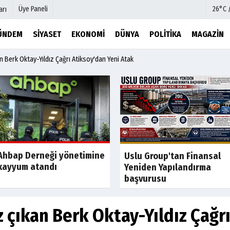
Üye Paneli
26°C 
arı
ÜNDEM
SIYASET
EKONOMI
DÜNYA
POLITIKA
MAGAZIN
kan Berk Oktay-Yıldız Çağrı Atiksoy'dan Yeni Atak
mu
Köşe Yazarları
şetleri
Video Galeri
Foto Galeri
r
Etkinlikler
Ahbap Derneği yönetimine
Son Dakik
Uslu Group'tan Finansal
kayyum atandı
Yeniden Yapılandırma
başvurusu
iz çıkan Berk Oktay-Yıldız Çağr