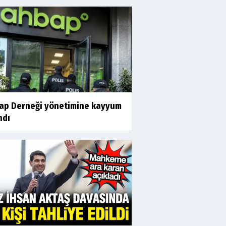
ap Derneği yönetimine kayyum
ndı