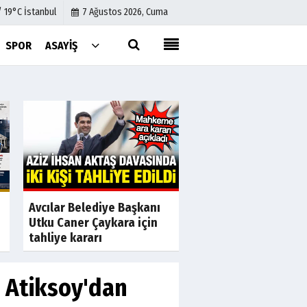
/ 19°C İstanbul
7 Ağustos 2026, Cuma
SPOR
ASAYIŞ
Künye
İletişim
Çerez Politikası
Gizlilik İlkeleri
a
Son Dakika
Avcılar Belediye Başkanı
Galatasaray, Ahmet
Utku Caner Çaykara için
dahil 8 kişi hakkınd
tahliye kararı
duyurusunda...
ı Atiksoy'dan