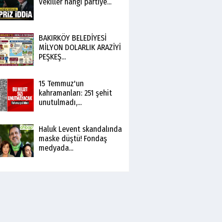
Vekiller hangi partiye...
BAKIRKÖY BELEDİYESİ
MİLYON DOLARLIK ARAZİYİ
PEŞKEŞ...
15 Temmuz'un
kahramanları: 251 şehit
unutulmadı,...
Haluk Levent skandalında
maske düştü! Fondaş
medyada...