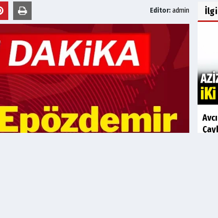
İlg
Editor:
admin
Avc
Çayk