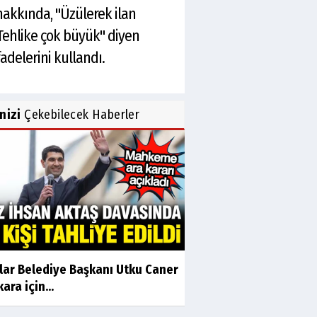
akkında, "Üzülerek ilan
Tehlike çok büyük" diyen
delerini kullandı.
inizi
Çekebilecek Haberler
ılar Belediye Başkanı Utku Caner
ara için...