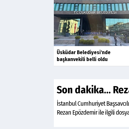
Üsküdar Belediyesi'nde
başkanvekili belli oldu
Son dakika... Re
İstanbul Cumhuriyet Başsavcıl
Rezan Epözdemir ile ilgili dosy