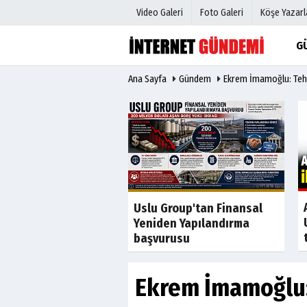
Video Galeri
Foto Galeri
Köşe Yazarl
G
Ana Sayfa
Gündem
Ekrem İmamoğlu: Tehl
Üye Paneli
Hava Duru
Haber Arşivi
Gazete Man
Gazete Arşivi
Anketler
Günün Haberleri
Biyografile
Son Dakika
 raporundaki
Uslu Group'tan Finansal
rin liste ortaya
Yeniden Yapılandırma
AHBAP'a...
başvurusu
Ekrem İmamoğlu: 