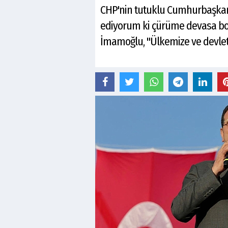
CHP'nin tutuklu Cumhurbaşkanı
ediyorum ki çürüme devasa boyu
İmamoğlu, "Ülkemize ve devleti