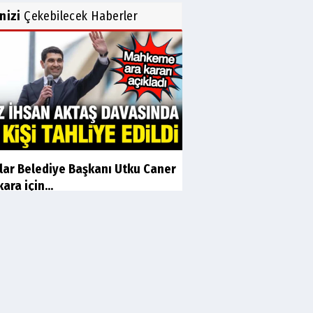
inizi
Çekebilecek Haberler
ılar Belediye Başkanı Utku Caner
ara için...