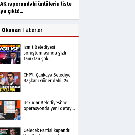
AK raporundaki ünlülerin liste
ya çıktı!...
k Okunan
Haberler
İzmit Belediyesi
soruşturmasında gizli
tanıktan şok...
CHP'li Çankaya Belediye
Başkanı Güner dahil 24...
Üsküdar Belediyesi'ne
operasyonda yeni detay:...
Gelecek Partisi kapandı!