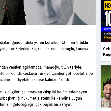
ddiaları gündemdeki yerini korurken CHP'nin tutuklu
üyükşehir Belediye Başkanı Ekrem İmamoğlu, konuya
Ceh
Boyr
dan yapılan açıklamada İmamoğlu, "Alın teriyle,
le bir edildi. Koskoca Türkiye Cumhuriyeti Devleti’nde
, kazanırım' diyebilen kimse kalmadı" dedi.
imlik bilgileri çalınmışken çıkıp iki kelâm edemeyen
hurbaşkanlığı hükümet sistemi ile kendine uygun
timizin geleceği için çok büyük bir zafiyet
.