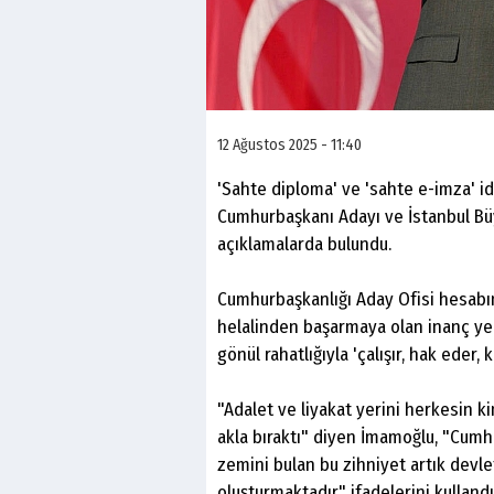
12 Ağustos 2025 - 11:40
'Sahte diploma' ve 'sahte e-imza' i
Cumhurbaşkanı Adayı ve İstanbul B
açıklamalarda bulundu.
Cumhurbaşkanlığı Aday Ofisi hesabın
helalinden başarmaya olan inanç yer
gönül rahatlığıyla 'çalışır, hak eder
"Adalet ve liyakat yerini herkesin k
akla bıraktı" diyen İmamoğlu, "Cum
zemini bulan bu zihniyet artık devle
oluşturmaktadır" ifadelerini kullandı