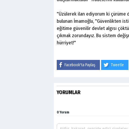
"Üzülerek ilan ediyorum ki çürüme d
bulunan İmamoğlu, "Güvenlikten isti
eğitime güvenilir devlet algısı çökt
çıkmak zorundayız. Bu sistem değiş
hürriyet!"
Facebook'ta Paylaş
Tweetle
YORUMLAR
0 Yorum