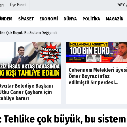
Üye Paneli
26°C 
arı
ÜNDEM
SIYASET
EKONOMI
DÜNYA
POLITIKA
MAGAZIN
ike Çok Büyük, Bu Sistem Değişmeli
mu
Köşe Yazarları
şetleri
Video Galeri
Foto Galeri
r
Etkinlikler
Cehennem Melekleri üyes
Ömer Boyraz infaz
edilmişti! Sır perdesi...
Son Dakika
Son Dakik
Avcılar Belediye Başkanı
Utku Caner Çaykara için
tahliye kararı
Tehlike çok büyük, bu sistem