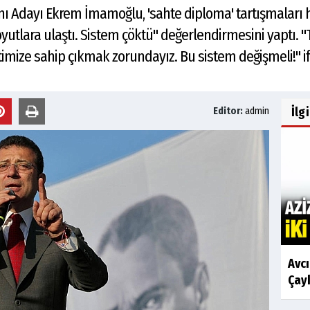
 Adayı Ekrem İmamoğlu, 'sahte diploma' tartışmaları h
tlara ulaştı. Sistem çöktü" değerlendirmesini yaptı. "
mize sahip çıkmak zorundayız. Bu sistem değişmeli!" ifa
İlg
Editor:
admin
Avc
Çayk