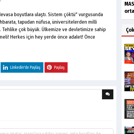
MAS
orta
evasa boyutlara ulaştı. Sistem çöktü" vurgusunda
hbarata, tapudan nüfusa, üniversitelerden milli
ü. Tehlike çok büyük. Ülkemize ve devletimize sahip
Ço
meli! Herkes için hey yerde önce adalet! Önce
Linkedin'de Paylaş
Paylaş