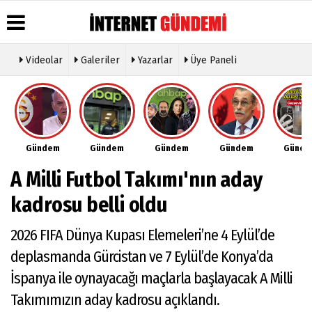
Videolar
Galeriler
Yazarlar
Üye Paneli
Üye Paneli
Hava
Köşe
Künye
Durumu
Yazarları
Haber
İletişim
Arşivi
Gazete
Video
Çerez
Manşetleri
Galeri
Gazete
Politikası
Gündem
Gündem
Gündem
Gündem
Günd
Arşivi
Anketler
Foto
Gizlilik
Galeri
Günün
Biyografiler
İlkeleri
A Milli Futbol Takımı'nın aday
Haberleri
Etkinlikler
kadrosu belli oldu
2026 FIFA Dünya Kupası Elemeleri’ne 4 Eylül’de
deplasmanda Gürcistan ve 7 Eylül’de Konya’da
İspanya ile oynayacağı maçlarla başlayacak A Milli
Takımımızın aday kadrosu açıklandı.