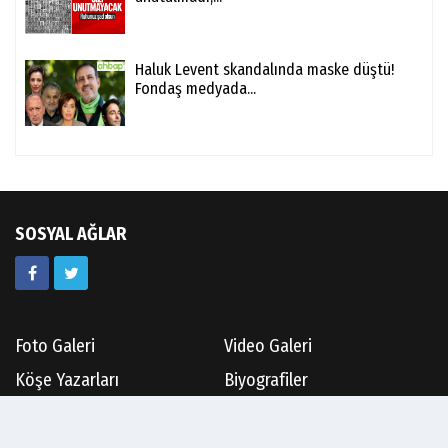
Haluk Levent skandalında maske düştü!
Fondaş medyada...
SOSYAL AĞLAR
Foto Galeri
Video Galeri
Köşe Yazarları
Biyografiler
Anketler
Etkinlikler