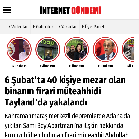
Videolar
Galeriler
Yazarlar
Üye Paneli
Üye Paneli
Hava
Köşe
Künye
Durumu
Yazarları
Haber
İletişim
Arşivi
Gazete
Video
Çerez
Manşetleri
Galeri
Gazete
Politikası
Gündem
Gündem
Gündem
Gündem
Günd
Arşivi
Anketler
Foto
Gizlilik
Galeri
Günün
Biyografiler
İlkeleri
6 Şubat'ta 40 kişiye mezar olan
Haberleri
Etkinlikler
binanın firari müteahhidi
Tayland'da yakalandı
Kahramanmaraş merkezli depremlerde Adana’da
yıkılan Sami Bey Apartmanı’na ilişkin hakkında
kırmızı bülten bulunan firari müteahhit Abdullah